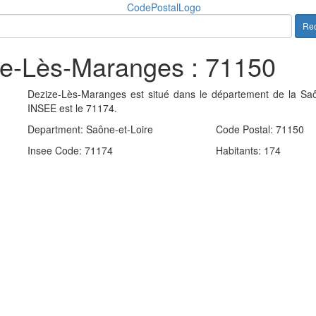
Rec
ze-Lès-Maranges : 71150
Dezize-Lès-Maranges est situé dans le département de la Saô
INSEE est le 71174.
Department: Saône-et-Loire
Code Postal: 71150
+
Dezize-Lès-Maran
Insee Code: 71174
Habitants: 174
−