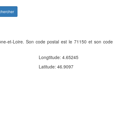
hercher
ne-et-Loire. Son code postal est le 71150 et son code
Leaflet
| ©
OpenStreetMap
contributors
Longtitude: 4.65245
×
ges
(71150)
Latitude: 46.9097