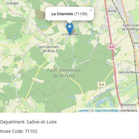
×
La Charmée
(71100)
Leaflet
| ©
OpenStreetMap
contributors
Department: Saône-et-Loire
Insee Code: 71102