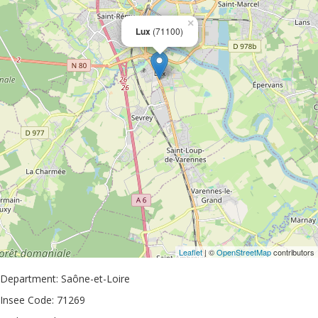
×
Lux
(71100)
Leaflet
| ©
OpenStreetMap
contributors
Department: Saône-et-Loire
Insee Code: 71269