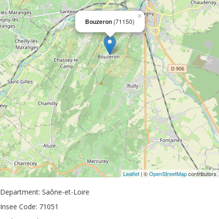
×
Bouzeron
(71150)
Leaflet
| ©
OpenStreetMap
contributors
Department: Saône-et-Loire
Insee Code: 71051