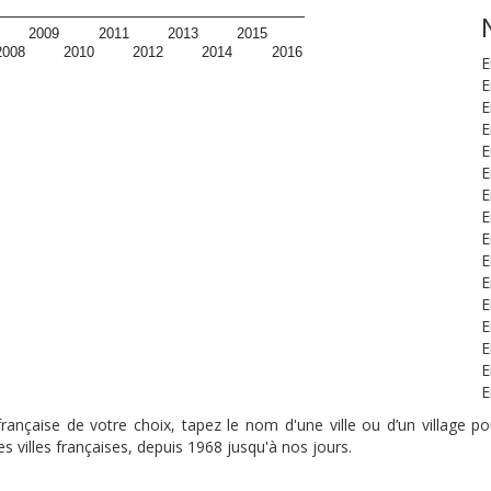
2009
2011
2013
2015
2008
2010
2012
2014
2016
E
E
E
E
E
E
E
E
E
E
E
E
E
E
E
E
nçaise de votre choix, tapez le nom d'une ville ou d’un village pou
s villes françaises, depuis 1968 jusqu'à nos jours.