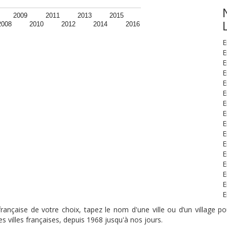
2009
2011
2013
2015
2008
2010
2012
2014
2016
E
E
E
E
E
E
E
E
E
E
E
E
E
E
E
E
nçaise de votre choix, tapez le nom d'une ville ou d’un village pou
s villes françaises, depuis 1968 jusqu'à nos jours.