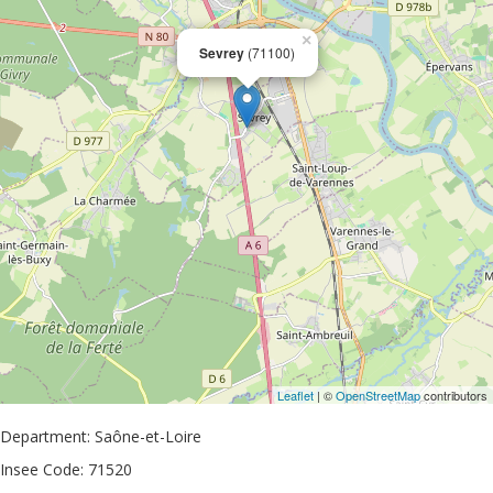
×
Sevrey
(71100)
Leaflet
| ©
OpenStreetMap
contributors
Department: Saône-et-Loire
Insee Code: 71520