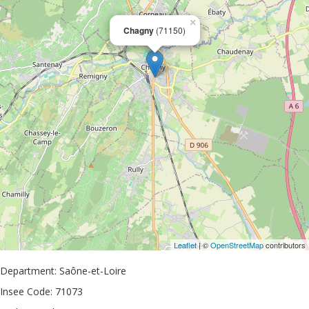
×
Chagny
(71150)
Leaflet
| ©
OpenStreetMap
contributors
Department: Saône-et-Loire
Insee Code: 71073