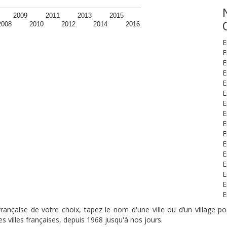
2009
2011
2013
2015
2008
2010
2012
2014
2016
E
E
E
E
E
E
E
E
E
E
E
E
E
E
E
E
nçaise de votre choix, tapez le nom d'une ville ou d’un village pou
s villes françaises, depuis 1968 jusqu'à nos jours.