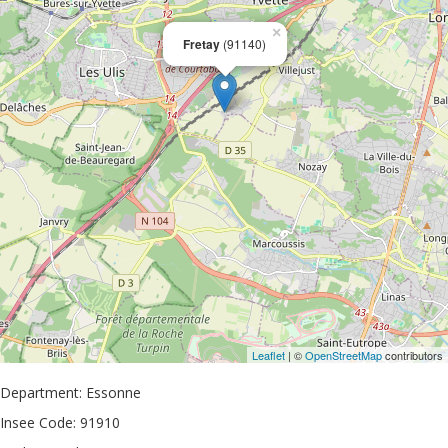
×
Fretay
(91140)
Leaflet
| ©
OpenStreetMap
contributors
Department: Essonne
Insee Code: 91910