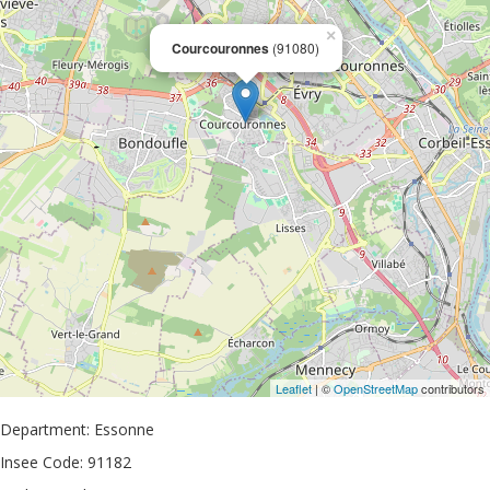
×
Courcouronnes
(91080)
Leaflet
| ©
OpenStreetMap
contributors
Department: Essonne
Insee Code: 91182