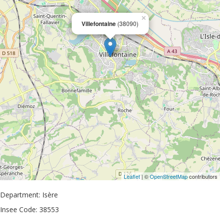
×
Villefontaine
(38090)
Leaflet
| ©
OpenStreetMap
contributors
Department: Isère
Insee Code: 38553