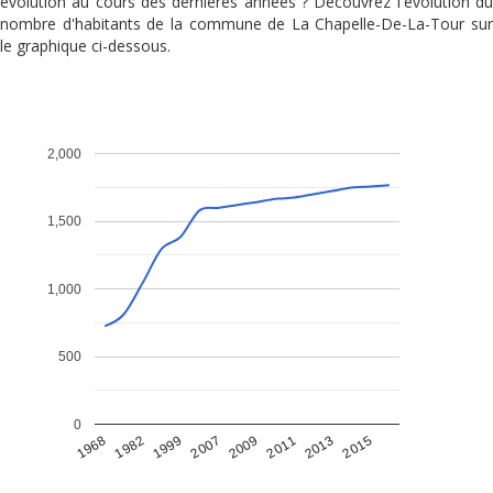
évolution au cours des dernières années ? Découvrez l'évolution du
nombre d'habitants de la commune de La Chapelle-De-La-Tour sur
le graphique ci-dessous.
2,000
1,500
1,000
500
0
1968
1982
1999
2007
2009
2011
2013
2015