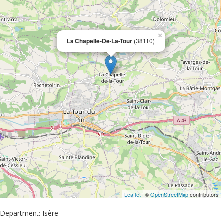
×
La Chapelle-De-La-Tour
(38110)
Leaflet
| ©
OpenStreetMap
contributors
Department: Isère