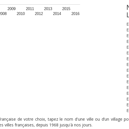
2009
2011
2013
2015
2008
2010
2012
2014
2016
E
E
E
E
E
E
E
E
E
E
E
E
E
E
E
E
nçaise de votre choix, tapez le nom d'une ville ou d’un village pou
s villes françaises, depuis 1968 jusqu'à nos jours.