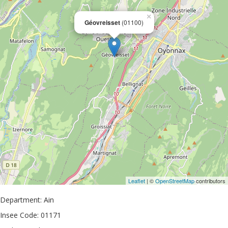
×
Géovreisset
(01100)
Leaflet
| ©
OpenStreetMap
contributors
Department: Ain
Insee Code: 01171