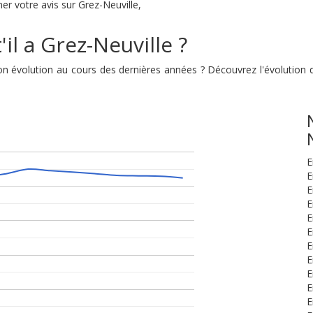
er votre avis sur Grez-Neuville,
il a Grez-Neuville ?
t son évolution au cours des dernières années ? Découvrez l'évolutio
E
E
E
E
E
E
E
E
E
E
E