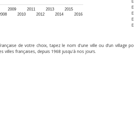
E
E
2009
2011
2013
2015
E
2008
2010
2012
2014
2016
E
E
nçaise de votre choix, tapez le nom d'une ville ou d’un village pou
s villes françaises, depuis 1968 jusqu'à nos jours.