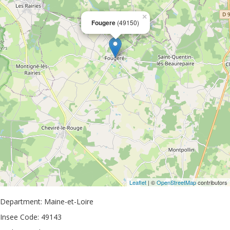
×
Fougere
(49150)
Leaflet
| ©
OpenStreetMap
contributors
Department: Maine-et-Loire
Insee Code: 49143