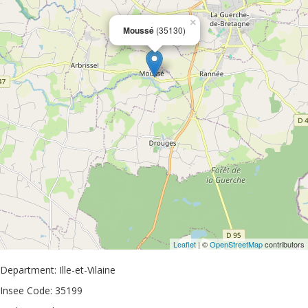
×
Moussé
(35130)
Leaflet
| ©
OpenStreetMap
contributors
Department: Ille-et-Vilaine
Insee Code: 35199