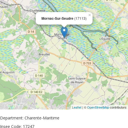
×
Mornac-Sur-Seudre
(17113)
Leaflet
| ©
OpenStreetMap
contributors
Department: Charente-Maritime
Insee Code: 17247