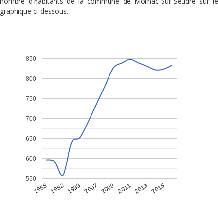
nombre d'habitants de la commune de Mornac-Sur-Seudre sur le
graphique ci-dessous.
850
800
750
700
650
600
550
1968
1982
1999
2007
2009
2011
2013
2015