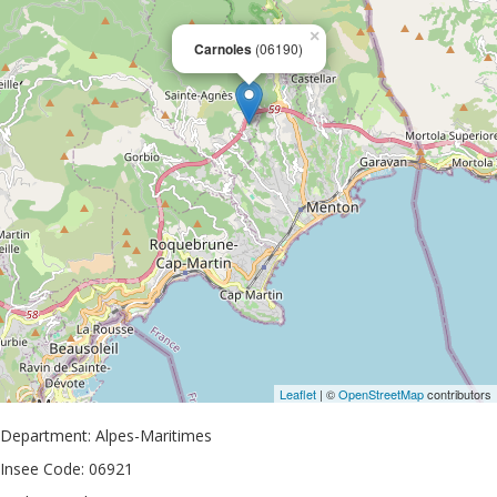
×
Carnoles
(06190)
Leaflet
| ©
OpenStreetMap
contributors
Department: Alpes-Maritimes
Insee Code: 06921