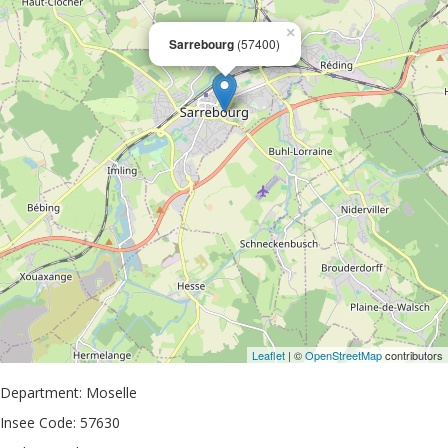
×
Sarrebourg
(57400)
Leaflet
| ©
OpenStreetMap
contributors
Department: Moselle
Insee Code: 57630