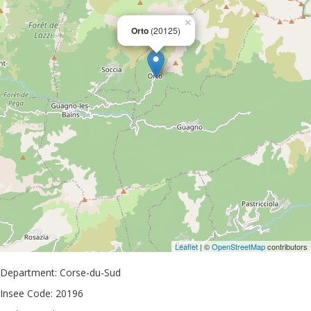
×
Orto
(20125)
Leaflet
| ©
OpenStreetMap
contributors
Department: Corse-du-Sud
Insee Code: 20196