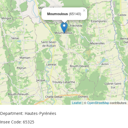
×
Moumoulous
(65140)
Leaflet
| ©
OpenStreetMap
contributors
Department: Hautes-Pyrénées
Insee Code: 65325