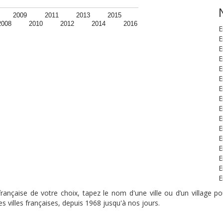
2009
2011
2013
2015
2008
2010
2012
2014
2016
E
E
E
E
E
E
E
E
E
E
E
E
E
E
E
E
nçaise de votre choix, tapez le nom d'une ville ou d’un village pou
s villes françaises, depuis 1968 jusqu'à nos jours.