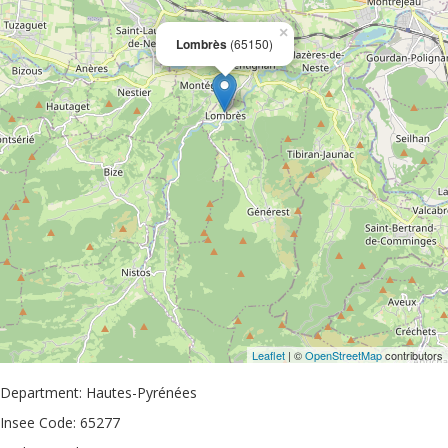
×
Lombrès
(65150)
Leaflet
| ©
OpenStreetMap
contributors
Department: Hautes-Pyrénées
Insee Code: 65277