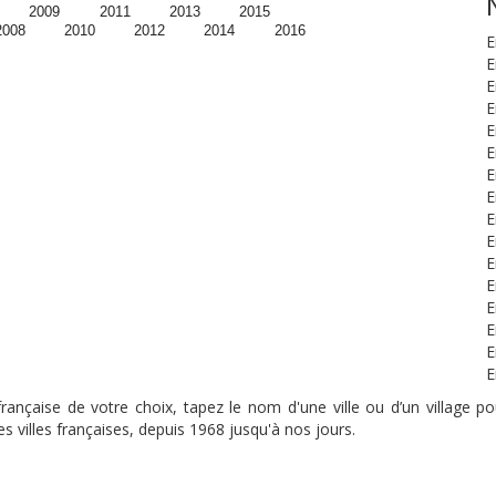
2009
2011
2013
2015
2008
2010
2012
2014
2016
E
E
E
E
E
E
E
E
E
E
E
E
E
E
E
E
nçaise de votre choix, tapez le nom d'une ville ou d’un village pou
s villes françaises, depuis 1968 jusqu'à nos jours.