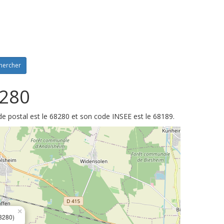
hercher
8280
e postal est le 68280 et son code INSEE est le 68189.
×
8280)