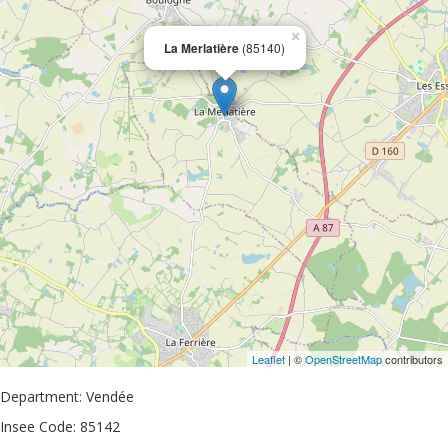
×
La Merlatière
(85140)
Leaflet
| ©
OpenStreetMap
contributors
Department: Vendée
Insee Code: 85142