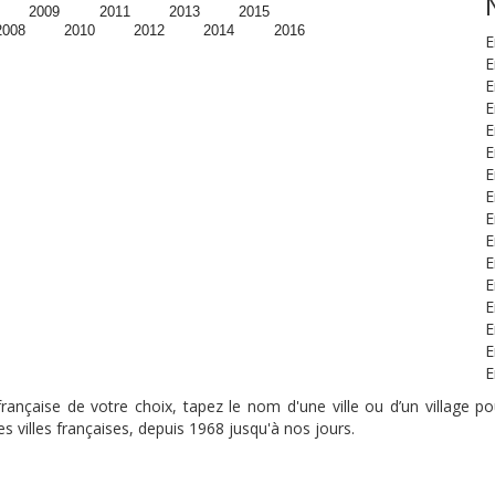
2009
2011
2013
2015
2008
2010
2012
2014
2016
E
E
E
E
E
E
E
E
E
E
E
E
E
E
E
E
nçaise de votre choix, tapez le nom d'une ville ou d’un village pou
s villes françaises, depuis 1968 jusqu'à nos jours.