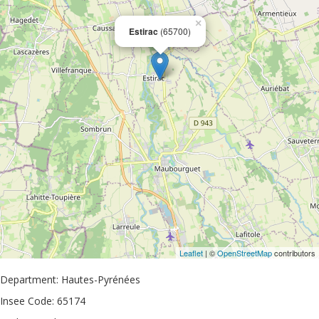
×
Estirac
(65700)
Leaflet
| ©
OpenStreetMap
contributors
Department: Hautes-Pyrénées
Insee Code: 65174