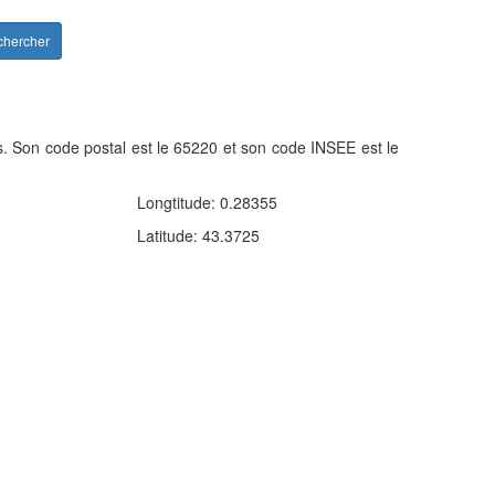
hercher
 Son code postal est le 65220 et son code INSEE est le
Leaflet
| ©
OpenStreetMap
contributors
Longtitude: 0.28355
×
65220)
Latitude: 43.3725