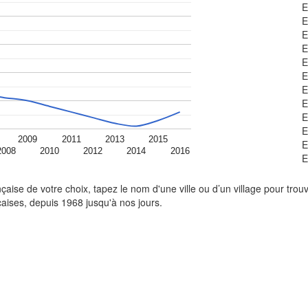
E
E
E
E
E
E
E
E
E
E
2009
2011
2013
2015
E
2008
2010
2012
2014
2016
E
ise de votre choix, tapez le nom d'une ville ou d’un village pour trouv
nçaises, depuis 1968 jusqu'à nos jours.