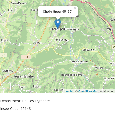
×
Chelle-Spou
(65130)
Leaflet
| ©
OpenStreetMap
contributors
Department: Hautes-Pyrénées
Insee Code: 65143