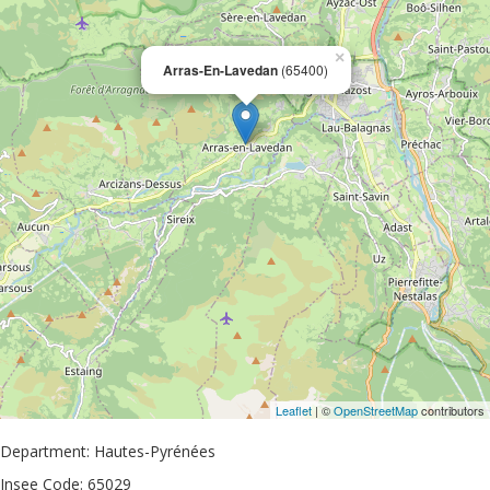
×
Arras-En-Lavedan
(65400)
Leaflet
| ©
OpenStreetMap
contributors
Department: Hautes-Pyrénées
Insee Code: 65029