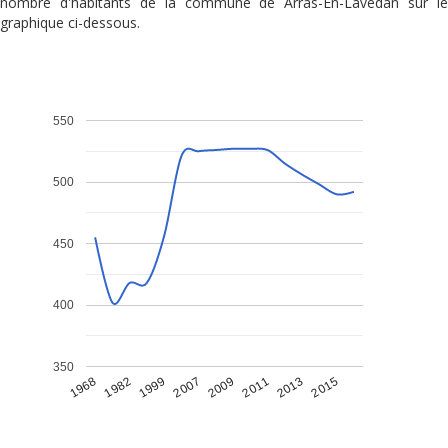
nombre d'habitants de la commune de Arras-En-Lavedan sur le
graphique ci-dessous.
550
500
450
400
350
1968
1982
1999
2007
2009
2011
2013
2015