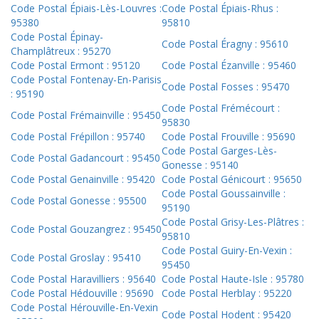
Code Postal Épiais-Lès-Louvres :
Code Postal Épiais-Rhus :
95380
95810
Code Postal Épinay-
Code Postal Éragny : 95610
Champlâtreux : 95270
Code Postal Ermont : 95120
Code Postal Ézanville : 95460
Code Postal Fontenay-En-Parisis
Code Postal Fosses : 95470
: 95190
Code Postal Frémécourt :
Code Postal Frémainville : 95450
95830
Code Postal Frépillon : 95740
Code Postal Frouville : 95690
Code Postal Garges-Lès-
Code Postal Gadancourt : 95450
Gonesse : 95140
Code Postal Genainville : 95420
Code Postal Génicourt : 95650
Code Postal Goussainville :
Code Postal Gonesse : 95500
95190
Code Postal Grisy-Les-Plâtres :
Code Postal Gouzangrez : 95450
95810
Code Postal Guiry-En-Vexin :
Code Postal Groslay : 95410
95450
Code Postal Haravilliers : 95640
Code Postal Haute-Isle : 95780
Code Postal Hédouville : 95690
Code Postal Herblay : 95220
Code Postal Hérouville-En-Vexin
Code Postal Hodent : 95420