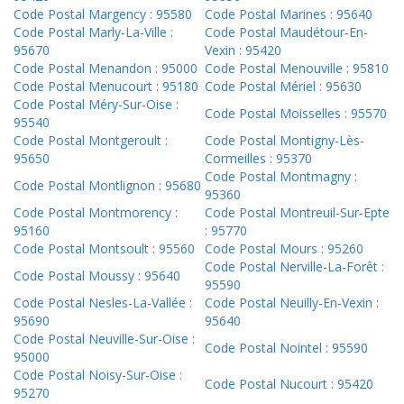
Code Postal Margency : 95580
Code Postal Marines : 95640
Code Postal Marly-La-Ville :
Code Postal Maudétour-En-
95670
Vexin : 95420
Code Postal Menandon : 95000
Code Postal Menouville : 95810
Code Postal Menucourt : 95180
Code Postal Mériel : 95630
Code Postal Méry-Sur-Oise :
Code Postal Moisselles : 95570
95540
Code Postal Montgeroult :
Code Postal Montigny-Lès-
95650
Cormeilles : 95370
Code Postal Montmagny :
Code Postal Montlignon : 95680
95360
Code Postal Montmorency :
Code Postal Montreuil-Sur-Epte
95160
: 95770
Code Postal Montsoult : 95560
Code Postal Mours : 95260
Code Postal Nerville-La-Forêt :
Code Postal Moussy : 95640
95590
Code Postal Nesles-La-Vallée :
Code Postal Neuilly-En-Vexin :
95690
95640
Code Postal Neuville-Sur-Oise :
Code Postal Nointel : 95590
95000
Code Postal Noisy-Sur-Oise :
Code Postal Nucourt : 95420
95270