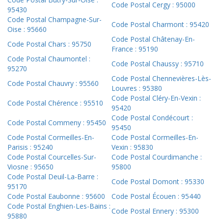
Code Postal Cergy : 95000
95430
Code Postal Champagne-Sur-
Code Postal Charmont : 95420
Oise : 95660
Code Postal Châtenay-En-
Code Postal Chars : 95750
France : 95190
Code Postal Chaumontel :
Code Postal Chaussy : 95710
95270
Code Postal Chennevières-Lès-
Code Postal Chauvry : 95560
Louvres : 95380
Code Postal Cléry-En-Vexin :
Code Postal Chérence : 95510
95420
Code Postal Condécourt :
Code Postal Commeny : 95450
95450
Code Postal Cormeilles-En-
Code Postal Cormeilles-En-
Parisis : 95240
Vexin : 95830
Code Postal Courcelles-Sur-
Code Postal Courdimanche :
Viosne : 95650
95800
Code Postal Deuil-La-Barre :
Code Postal Domont : 95330
95170
Code Postal Eaubonne : 95600
Code Postal Écouen : 95440
Code Postal Enghien-Les-Bains :
Code Postal Ennery : 95300
95880