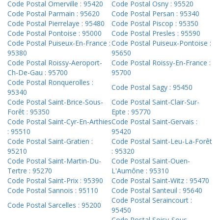
Code Postal Omerville : 95420
Code Postal Osny : 95520
Code Postal Parmain : 95620
Code Postal Persan : 95340
Code Postal Pierrelaye : 95480
Code Postal Piscop : 95350
Code Postal Pontoise : 95000
Code Postal Presles : 95590
Code Postal Puiseux-En-France :
Code Postal Puiseux-Pontoise :
95380
95650
Code Postal Roissy-Aeroport-
Code Postal Roissy-En-France :
Ch-De-Gau : 95700
95700
Code Postal Ronquerolles :
Code Postal Sagy : 95450
95340
Code Postal Saint-Brice-Sous-
Code Postal Saint-Clair-Sur-
Forêt : 95350
Epte : 95770
Code Postal Saint-Cyr-En-Arthies
Code Postal Saint-Gervais :
: 95510
95420
Code Postal Saint-Gratien :
Code Postal Saint-Leu-La-Forêt
95210
: 95320
Code Postal Saint-Martin-Du-
Code Postal Saint-Ouen-
Tertre : 95270
L'Aumône : 95310
Code Postal Saint-Prix : 95390
Code Postal Saint-Witz : 95470
Code Postal Sannois : 95110
Code Postal Santeuil : 95640
Code Postal Seraincourt :
Code Postal Sarcelles : 95200
95450
Code Postal Soisy-Sous-