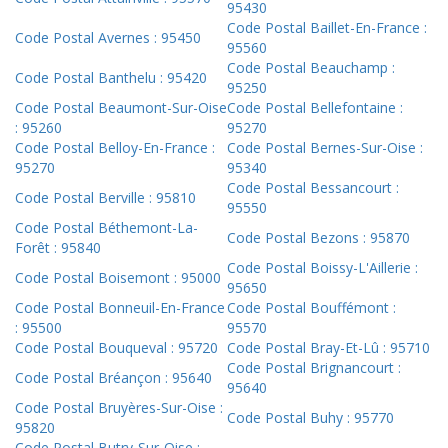
95430
Code Postal Baillet-En-France :
Code Postal Avernes : 95450
95560
Code Postal Beauchamp :
Code Postal Banthelu : 95420
95250
Code Postal Beaumont-Sur-Oise
Code Postal Bellefontaine :
: 95260
95270
Code Postal Belloy-En-France :
Code Postal Bernes-Sur-Oise :
95270
95340
Code Postal Bessancourt :
Code Postal Berville : 95810
95550
Code Postal Béthemont-La-
Code Postal Bezons : 95870
Forêt : 95840
Code Postal Boissy-L'Aillerie :
Code Postal Boisemont : 95000
95650
Code Postal Bonneuil-En-France
Code Postal Bouffémont :
: 95500
95570
Code Postal Bouqueval : 95720
Code Postal Bray-Et-Lû : 95710
Code Postal Brignancourt :
Code Postal Bréançon : 95640
95640
Code Postal Bruyères-Sur-Oise :
Code Postal Buhy : 95770
95820
Code Postal Butry-Sur-Oise :