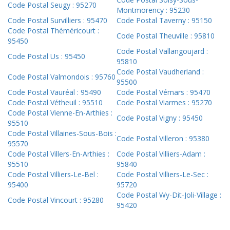
Code Postal Seugy : 95270
Montmorency : 95230
Code Postal Survilliers : 95470
Code Postal Taverny : 95150
Code Postal Théméricourt :
Code Postal Theuville : 95810
95450
Code Postal Vallangoujard :
Code Postal Us : 95450
95810
Code Postal Vaudherland :
Code Postal Valmondois : 95760
95500
Code Postal Vauréal : 95490
Code Postal Vémars : 95470
Code Postal Vétheuil : 95510
Code Postal Viarmes : 95270
Code Postal Vienne-En-Arthies :
Code Postal Vigny : 95450
95510
Code Postal Villaines-Sous-Bois :
Code Postal Villeron : 95380
95570
Code Postal Villers-En-Arthies :
Code Postal Villiers-Adam :
95510
95840
Code Postal Villiers-Le-Bel :
Code Postal Villiers-Le-Sec :
95400
95720
Code Postal Wy-Dit-Joli-Village :
Code Postal Vincourt : 95280
95420