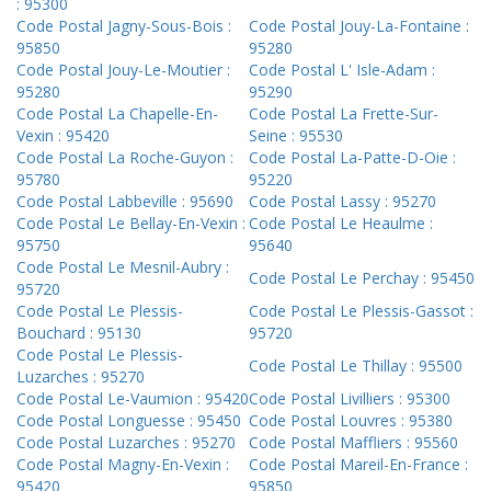
: 95300
Code Postal Jagny-Sous-Bois :
Code Postal Jouy-La-Fontaine :
95850
95280
Code Postal Jouy-Le-Moutier :
Code Postal L' Isle-Adam :
95280
95290
Code Postal La Chapelle-En-
Code Postal La Frette-Sur-
Vexin : 95420
Seine : 95530
Code Postal La Roche-Guyon :
Code Postal La-Patte-D-Oie :
95780
95220
Code Postal Labbeville : 95690
Code Postal Lassy : 95270
Code Postal Le Bellay-En-Vexin :
Code Postal Le Heaulme :
95750
95640
Code Postal Le Mesnil-Aubry :
Code Postal Le Perchay : 95450
95720
Code Postal Le Plessis-
Code Postal Le Plessis-Gassot :
Bouchard : 95130
95720
Code Postal Le Plessis-
Code Postal Le Thillay : 95500
Luzarches : 95270
Code Postal Le-Vaumion : 95420
Code Postal Livilliers : 95300
Code Postal Longuesse : 95450
Code Postal Louvres : 95380
Code Postal Luzarches : 95270
Code Postal Maffliers : 95560
Code Postal Magny-En-Vexin :
Code Postal Mareil-En-France :
95420
95850