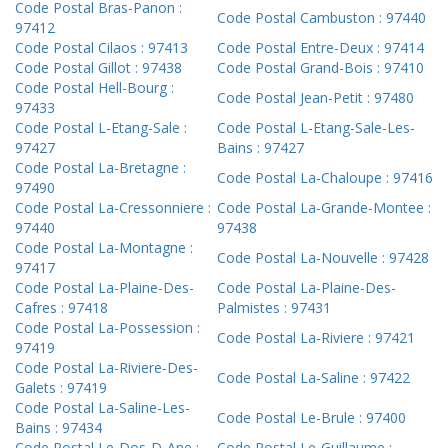
Code Postal Bras-Panon :
Code Postal Cambuston : 97440
97412
Code Postal Cilaos : 97413
Code Postal Entre-Deux : 97414
Code Postal Gillot : 97438
Code Postal Grand-Bois : 97410
Code Postal Hell-Bourg :
Code Postal Jean-Petit : 97480
97433
Code Postal L-Etang-Sale :
Code Postal L-Etang-Sale-Les-
97427
Bains : 97427
Code Postal La-Bretagne :
Code Postal La-Chaloupe : 97416
97490
Code Postal La-Cressonniere :
Code Postal La-Grande-Montee :
97440
97438
Code Postal La-Montagne :
Code Postal La-Nouvelle : 97428
97417
Code Postal La-Plaine-Des-
Code Postal La-Plaine-Des-
Cafres : 97418
Palmistes : 97431
Code Postal La-Possession :
Code Postal La-Riviere : 97421
97419
Code Postal La-Riviere-Des-
Code Postal La-Saline : 97422
Galets : 97419
Code Postal La-Saline-Les-
Code Postal Le-Brule : 97400
Bains : 97434
Code Postal Le-Dos-D-Ane :
Code Postal Le-Guillaume :