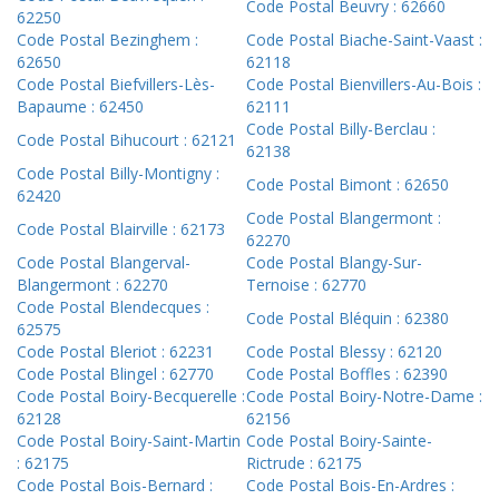
Code Postal Beuvry : 62660
62250
Code Postal Bezinghem :
Code Postal Biache-Saint-Vaast :
62650
62118
Code Postal Biefvillers-Lès-
Code Postal Bienvillers-Au-Bois :
Bapaume : 62450
62111
Code Postal Billy-Berclau :
Code Postal Bihucourt : 62121
62138
Code Postal Billy-Montigny :
Code Postal Bimont : 62650
62420
Code Postal Blangermont :
Code Postal Blairville : 62173
62270
Code Postal Blangerval-
Code Postal Blangy-Sur-
Blangermont : 62270
Ternoise : 62770
Code Postal Blendecques :
Code Postal Bléquin : 62380
62575
Code Postal Bleriot : 62231
Code Postal Blessy : 62120
Code Postal Blingel : 62770
Code Postal Boffles : 62390
Code Postal Boiry-Becquerelle :
Code Postal Boiry-Notre-Dame :
62128
62156
Code Postal Boiry-Saint-Martin
Code Postal Boiry-Sainte-
: 62175
Rictrude : 62175
Code Postal Bois-Bernard :
Code Postal Bois-En-Ardres :