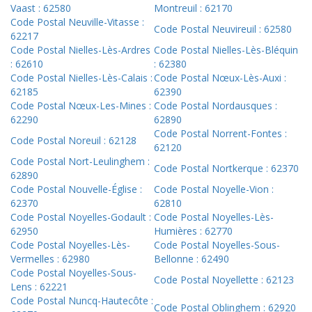
Vaast : 62580
Montreuil : 62170
Code Postal Neuville-Vitasse :
Code Postal Neuvireuil : 62580
62217
Code Postal Nielles-Lès-Ardres
Code Postal Nielles-Lès-Bléquin
: 62610
: 62380
Code Postal Nielles-Lès-Calais :
Code Postal Nœux-Lès-Auxi :
62185
62390
Code Postal Nœux-Les-Mines :
Code Postal Nordausques :
62290
62890
Code Postal Norrent-Fontes :
Code Postal Noreuil : 62128
62120
Code Postal Nort-Leulinghem :
Code Postal Nortkerque : 62370
62890
Code Postal Nouvelle-Église :
Code Postal Noyelle-Vion :
62370
62810
Code Postal Noyelles-Godault :
Code Postal Noyelles-Lès-
62950
Humières : 62770
Code Postal Noyelles-Lès-
Code Postal Noyelles-Sous-
Vermelles : 62980
Bellonne : 62490
Code Postal Noyelles-Sous-
Code Postal Noyellette : 62123
Lens : 62221
Code Postal Nuncq-Hautecôte :
Code Postal Oblinghem : 62920