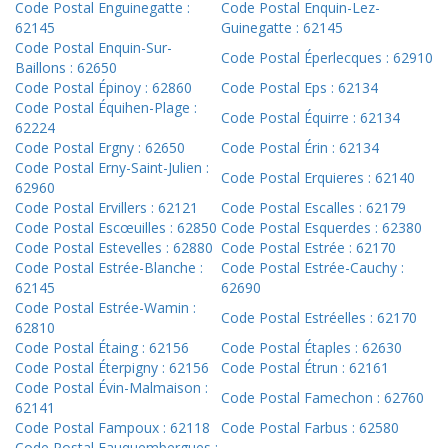
Code Postal Enguinegatte :
Code Postal Enquin-Lez-
62145
Guinegatte : 62145
Code Postal Enquin-Sur-
Code Postal Éperlecques : 62910
Baillons : 62650
Code Postal Épinoy : 62860
Code Postal Eps : 62134
Code Postal Équihen-Plage :
Code Postal Équirre : 62134
62224
Code Postal Ergny : 62650
Code Postal Érin : 62134
Code Postal Erny-Saint-Julien :
Code Postal Erquieres : 62140
62960
Code Postal Ervillers : 62121
Code Postal Escalles : 62179
Code Postal Escœuilles : 62850
Code Postal Esquerdes : 62380
Code Postal Estevelles : 62880
Code Postal Estrée : 62170
Code Postal Estrée-Blanche :
Code Postal Estrée-Cauchy :
62145
62690
Code Postal Estrée-Wamin :
Code Postal Estréelles : 62170
62810
Code Postal Étaing : 62156
Code Postal Étaples : 62630
Code Postal Éterpigny : 62156
Code Postal Étrun : 62161
Code Postal Évin-Malmaison :
Code Postal Famechon : 62760
62141
Code Postal Fampoux : 62118
Code Postal Farbus : 62580
Code Postal Fauquembergues :