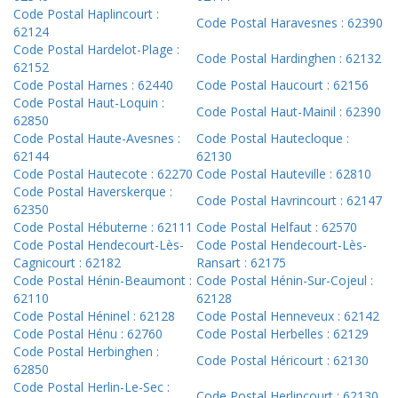
Code Postal Haplincourt :
Code Postal Haravesnes : 62390
62124
Code Postal Hardelot-Plage :
Code Postal Hardinghen : 62132
62152
Code Postal Harnes : 62440
Code Postal Haucourt : 62156
Code Postal Haut-Loquin :
Code Postal Haut-Mainil : 62390
62850
Code Postal Haute-Avesnes :
Code Postal Hautecloque :
62144
62130
Code Postal Hautecote : 62270
Code Postal Hauteville : 62810
Code Postal Haverskerque :
Code Postal Havrincourt : 62147
62350
Code Postal Hébuterne : 62111
Code Postal Helfaut : 62570
Code Postal Hendecourt-Lès-
Code Postal Hendecourt-Lès-
Cagnicourt : 62182
Ransart : 62175
Code Postal Hénin-Beaumont :
Code Postal Hénin-Sur-Cojeul :
62110
62128
Code Postal Héninel : 62128
Code Postal Henneveux : 62142
Code Postal Hénu : 62760
Code Postal Herbelles : 62129
Code Postal Herbinghen :
Code Postal Héricourt : 62130
62850
Code Postal Herlin-Le-Sec :
Code Postal Herlincourt : 62130