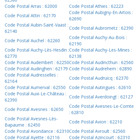
Code Postal Arras : 62000
Code Postal Athies : 62223
Code Postal Aubigny-En-Artois :
Code Postal Attin : 62170
62690
Code Postal Aubin-Saint-Vaast :
Code Postal Aubrometz : 62390
62140
Code Postal Auchy-Au-Bois :
Code Postal Auchel : 62260
62190
Code Postal Auchy-Lès-Hesdin :
Code Postal Auchy-Les-Mines :
62770
62138
Code Postal Audembert : 62250
Code Postal Audincthun : 62560
Code Postal Audinghen : 62179
Code Postal Audrehem : 62890
Code Postal Audresselles :
Code Postal Audruicq : 62370
62164
Code Postal Aumerval : 62550
Code Postal Autingues : 62610
Code Postal Auxi-Le-Château :
Code Postal Averdoingt : 62127
62390
Code Postal Avesnes-Le-Comte
Code Postal Avesnes : 62650
: 62810
Code Postal Avesnes-Lès-
Code Postal Avion : 62210
Bapaume : 62450
Code Postal Avondance : 62310
Code Postal Avroult : 62560
Code Postal Ayette : 62116
Code Postal Azincourt : 62310