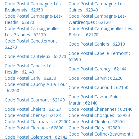
Code Postal Campagne-Lès-
Code Postal Campagne-Lès-
Boulonnais : 62650
Guines : 62340
Code Postal Campagne-Lès-
Code Postal Campagne-Lès-
Hesdin : 62870
Wardrecques : 62120
Code Postal Campigneulles-
Code Postal Campigneulles-Les-
Les-Grandes : 62170
Petites : 62170
Code Postal Canettemont :
Code Postal Canlers : 62310
62270
Code Postal Capelle-Fermont :
Code Postal Canteleux : 62270
62690
Code Postal Capelle-Lès-
Code Postal Carency : 62144
Hesdin : 62140
Code Postal Carly : 62830
Code Postal Carvin : 62220
Code Postal Cauchy-À-La-Tour
Code Postal Caucourt : 62150
: 62260
Code Postal Cavron-Saint-
Code Postal Caumont : 62140
Martin : 62140
Code Postal Chelers : 62127
Code Postal Chériennes : 62140
Code Postal Chérisy : 62128
Code Postal Chocques : 62920
Code Postal Clairmarais : 62500
Code Postal Clenleu : 62650
Code Postal Clerques : 62890
Code Postal Cléty : 62380
Code Postal Colline-Beaumont :
Code Postal Colembert : 62142