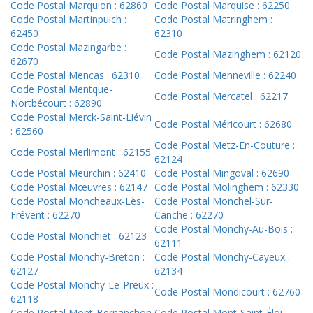
Code Postal Marquion : 62860
Code Postal Marquise : 62250
Code Postal Martinpuich :
Code Postal Matringhem :
62450
62310
Code Postal Mazingarbe :
Code Postal Mazinghem : 62120
62670
Code Postal Mencas : 62310
Code Postal Menneville : 62240
Code Postal Mentque-
Code Postal Mercatel : 62217
Nortbécourt : 62890
Code Postal Merck-Saint-Liévin
Code Postal Méricourt : 62680
: 62560
Code Postal Metz-En-Couture :
Code Postal Merlimont : 62155
62124
Code Postal Meurchin : 62410
Code Postal Mingoval : 62690
Code Postal Mœuvres : 62147
Code Postal Molinghem : 62330
Code Postal Moncheaux-Lès-
Code Postal Monchel-Sur-
Frévent : 62270
Canche : 62270
Code Postal Monchy-Au-Bois :
Code Postal Monchiet : 62123
62111
Code Postal Monchy-Breton :
Code Postal Monchy-Cayeux :
62127
62134
Code Postal Monchy-Le-Preux :
Code Postal Mondicourt : 62760
62118
Code Postal Mont-Bernanchon
Code Postal Mont-Saint-Éloi :