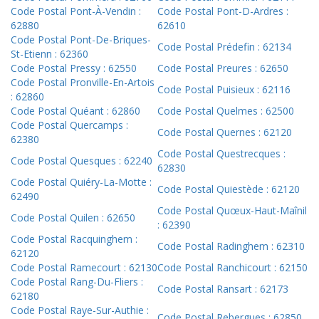
Code Postal Pont-À-Vendin :
Code Postal Pont-D-Ardres :
62880
62610
Code Postal Pont-De-Briques-
Code Postal Prédefin : 62134
St-Etienn : 62360
Code Postal Pressy : 62550
Code Postal Preures : 62650
Code Postal Pronville-En-Artois
Code Postal Puisieux : 62116
: 62860
Code Postal Quéant : 62860
Code Postal Quelmes : 62500
Code Postal Quercamps :
Code Postal Quernes : 62120
62380
Code Postal Questrecques :
Code Postal Quesques : 62240
62830
Code Postal Quiéry-La-Motte :
Code Postal Quiestède : 62120
62490
Code Postal Quœux-Haut-Maînil
Code Postal Quilen : 62650
: 62390
Code Postal Racquinghem :
Code Postal Radinghem : 62310
62120
Code Postal Ramecourt : 62130
Code Postal Ranchicourt : 62150
Code Postal Rang-Du-Fliers :
Code Postal Ransart : 62173
62180
Code Postal Raye-Sur-Authie :
Code Postal Rebergues : 62850