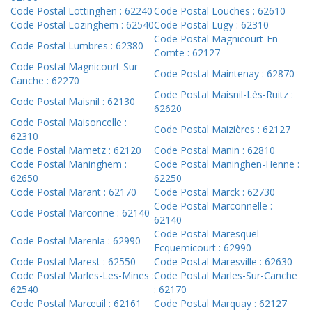
Code Postal Lottinghen : 62240
Code Postal Louches : 62610
Code Postal Lozinghem : 62540
Code Postal Lugy : 62310
Code Postal Magnicourt-En-
Code Postal Lumbres : 62380
Comte : 62127
Code Postal Magnicourt-Sur-
Code Postal Maintenay : 62870
Canche : 62270
Code Postal Maisnil-Lès-Ruitz :
Code Postal Maisnil : 62130
62620
Code Postal Maisoncelle :
Code Postal Maizières : 62127
62310
Code Postal Mametz : 62120
Code Postal Manin : 62810
Code Postal Maninghem :
Code Postal Maninghen-Henne :
62650
62250
Code Postal Marant : 62170
Code Postal Marck : 62730
Code Postal Marconnelle :
Code Postal Marconne : 62140
62140
Code Postal Maresquel-
Code Postal Marenla : 62990
Ecquemicourt : 62990
Code Postal Marest : 62550
Code Postal Maresville : 62630
Code Postal Marles-Les-Mines :
Code Postal Marles-Sur-Canche
62540
: 62170
Code Postal Marœuil : 62161
Code Postal Marquay : 62127