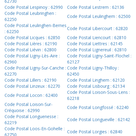
62730
Code Postal Lespinoy : 62990
Code Postal Lestrem : 62136
Code Postal Leubringhen :
Code Postal Leulinghem : 62500
62250
Code Postal Leulinghen-Bernes
Code Postal Libercourt : 62820
: 62250
Code Postal Licques : 62850
Code Postal Liencourt : 62810
Code Postal Lières : 62190
Code Postal Liettres : 62145
Code Postal Liévin : 62800
Code Postal Lignereuil : 62810
Code Postal Ligny-Lès-Aire :
Code Postal Ligny-Saint-Flochel :
62960
62127
Code Postal Ligny-Sur-Canche :
Code Postal Ligny-Thilloy :
62270
62450
Code Postal Lillers : 62190
Code Postal Linghem : 62120
Code Postal Linzeux : 62270
Code Postal Lisbourg : 62134
Code Postal Loison-Sous-Lens :
Code Postal Locon : 62400
62218
Code Postal Loison-Sur-
Code Postal Longfossé : 62240
Créquoise : 62990
Code Postal Longuenesse :
Code Postal Longueville : 62142
62219
Code Postal Loos-En-Gohelle :
Code Postal Lorgies : 62840
62750