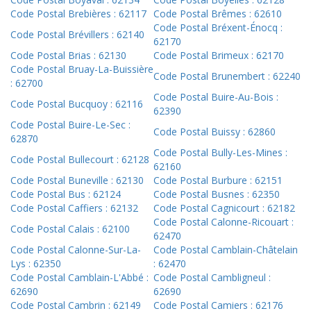
Code Postal Brebières : 62117
Code Postal Brêmes : 62610
Code Postal Bréxent-Énocq :
Code Postal Brévillers : 62140
62170
Code Postal Brias : 62130
Code Postal Brimeux : 62170
Code Postal Bruay-La-Buissière
Code Postal Brunembert : 62240
: 62700
Code Postal Buire-Au-Bois :
Code Postal Bucquoy : 62116
62390
Code Postal Buire-Le-Sec :
Code Postal Buissy : 62860
62870
Code Postal Bully-Les-Mines :
Code Postal Bullecourt : 62128
62160
Code Postal Buneville : 62130
Code Postal Burbure : 62151
Code Postal Bus : 62124
Code Postal Busnes : 62350
Code Postal Caffiers : 62132
Code Postal Cagnicourt : 62182
Code Postal Calonne-Ricouart :
Code Postal Calais : 62100
62470
Code Postal Calonne-Sur-La-
Code Postal Camblain-Châtelain
Lys : 62350
: 62470
Code Postal Camblain-L'Abbé :
Code Postal Cambligneul :
62690
62690
Code Postal Cambrin : 62149
Code Postal Camiers : 62176