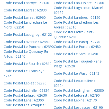
Code Postal Labroye : 62140
Code Postal Labuissiere : 62700
Code Postal Lagnicourt-Marcel :
Code Postal Lacres : 62830
62159
Code Postal Laires : 62960
Code Postal Lambres : 62120
Code Postal Landrethun-Le-
Code Postal Landrethun-Lès-
Nord : 62250
Ardres : 62610
Code Postal Lattre-Saint-
Code Postal Lapugnoy : 62122
Quentin : 62810
Code Postal Laventie : 62840
Code Postal Le Parcq : 62770
Code Postal Le Ponchel : 62390
Code Postal Le Portel : 62480
Code Postal Le Quesnoy-En-
Code Postal Le Sars : 62450
Artois : 62140
Code Postal Le Touquet-Paris-
Code Postal Le Souich : 62810
Plage : 62520
Code Postal Le Transloy :
Code Postal Le Wast : 62142
62450
Code Postal Lebucquière :
Code Postal Lebiez : 62990
62124
Code Postal Léchelle : 62124
Code Postal Ledinghem : 62380
Code Postal Lefaux : 62630
Code Postal Leforest : 62790
Code Postal Lens : 62300
Code Postal Lépine : 62170
Code Postal Les Attaques :
Code Postal Lespesses : 62190