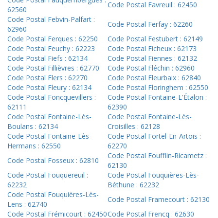
Code Postal Favreuil : 62450
62560
Code Postal Febvin-Palfart :
Code Postal Ferfay : 62260
62960
Code Postal Ferques : 62250
Code Postal Festubert : 62149
Code Postal Feuchy : 62223
Code Postal Ficheux : 62173
Code Postal Fiefs : 62134
Code Postal Fiennes : 62132
Code Postal Fillièvres : 62770
Code Postal Fléchin : 62960
Code Postal Flers : 62270
Code Postal Fleurbaix : 62840
Code Postal Fleury : 62134
Code Postal Floringhem : 62550
Code Postal Foncquevillers :
Code Postal Fontaine-L'Étalon :
62111
62390
Code Postal Fontaine-Lès-
Code Postal Fontaine-Lès-
Boulans : 62134
Croisilles : 62128
Code Postal Fontaine-Lès-
Code Postal Fortel-En-Artois :
Hermans : 62550
62270
Code Postal Foufflin-Ricametz :
Code Postal Fosseux : 62810
62130
Code Postal Fouquereuil :
Code Postal Fouquières-Lès-
62232
Béthune : 62232
Code Postal Fouquières-Lès-
Code Postal Framecourt : 62130
Lens : 62740
Code Postal Frémicourt : 62450
Code Postal Frencq : 62630