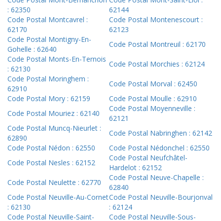
: 62350
62144
Code Postal Montcavrel :
Code Postal Montenescourt :
62170
62123
Code Postal Montigny-En-
Code Postal Montreuil : 62170
Gohelle : 62640
Code Postal Monts-En-Ternois
Code Postal Morchies : 62124
: 62130
Code Postal Moringhem :
Code Postal Morval : 62450
62910
Code Postal Mory : 62159
Code Postal Moulle : 62910
Code Postal Moyenneville :
Code Postal Mouriez : 62140
62121
Code Postal Muncq-Nieurlet :
Code Postal Nabringhen : 62142
62890
Code Postal Nédon : 62550
Code Postal Nédonchel : 62550
Code Postal Neufchâtel-
Code Postal Nesles : 62152
Hardelot : 62152
Code Postal Neuve-Chapelle :
Code Postal Neulette : 62770
62840
Code Postal Neuville-Au-Cornet
Code Postal Neuville-Bourjonval
: 62130
: 62124
Code Postal Neuville-Saint-
Code Postal Neuville-Sous-