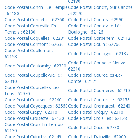
62180
Code Postal Conchil-Le-Temple
Code Postal Conchy-Sur-Canche
: 62180
: 62270
Code Postal Condette : 62360
Code Postal Contes : 62990
Code Postal Conteville-En-
Code Postal Conteville-Lès-
Ternois : 62130
Boulogne : 62126
Code Postal Coquelles : 62231
Code Postal Corbehem : 62112
Code Postal Cormont : 62630
Code Postal Couin : 62760
Code Postal Coullemont :
Code Postal Coulogne : 62137
62158
Code Postal Coupelle-Neuve :
Code Postal Coulomby : 62380
62310
Code Postal Coupelle-Vieille :
Code Postal Courcelles-Le-
62310
Comte : 62121
Code Postal Courcelles-Lès-
Code Postal Courrières : 62710
Lens : 62970
Code Postal Courset : 62240
Code Postal Couturelle : 62158
Code Postal Coyecques : 62560
Code Postal Crémarest : 62240
Code Postal Crépy : 62310
Code Postal Créquy : 62310
Code Postal Croisette : 62130
Code Postal Croisilles : 62128
Code Postal Croix-En-Ternois :
Code Postal Cucq : 62780
62130
Code Postal Cuinchy : 62149
Code Postal Dainville : 62000