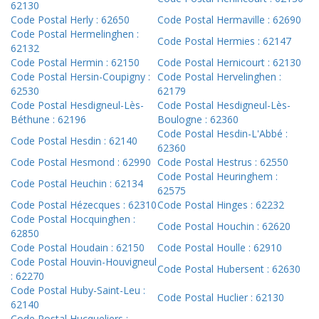
62130
Code Postal Herly : 62650
Code Postal Hermaville : 62690
Code Postal Hermelinghen :
Code Postal Hermies : 62147
62132
Code Postal Hermin : 62150
Code Postal Hernicourt : 62130
Code Postal Hersin-Coupigny :
Code Postal Hervelinghen :
62530
62179
Code Postal Hesdigneul-Lès-
Code Postal Hesdigneul-Lès-
Béthune : 62196
Boulogne : 62360
Code Postal Hesdin-L'Abbé :
Code Postal Hesdin : 62140
62360
Code Postal Hesmond : 62990
Code Postal Hestrus : 62550
Code Postal Heuringhem :
Code Postal Heuchin : 62134
62575
Code Postal Hézecques : 62310
Code Postal Hinges : 62232
Code Postal Hocquinghen :
Code Postal Houchin : 62620
62850
Code Postal Houdain : 62150
Code Postal Houlle : 62910
Code Postal Houvin-Houvigneul
Code Postal Hubersent : 62630
: 62270
Code Postal Huby-Saint-Leu :
Code Postal Huclier : 62130
62140
Code Postal Hucqueliers :