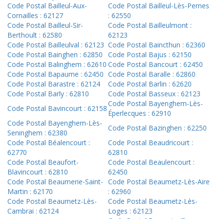
Code Postal Bailleul-Aux-
Code Postal Bailleul-Lès-Pernes
Cornailles : 62127
: 62550
Code Postal Bailleul-Sir-
Code Postal Bailleulmont :
Berthoult : 62580
62123
Code Postal Bailleulval : 62123
Code Postal Baincthun : 62360
Code Postal Bainghen : 62850
Code Postal Bajus : 62150
Code Postal Balinghem : 62610
Code Postal Bancourt : 62450
Code Postal Bapaume : 62450
Code Postal Baralle : 62860
Code Postal Barastre : 62124
Code Postal Barlin : 62620
Code Postal Barly : 62810
Code Postal Basseux : 62123
Code Postal Bayenghem-Lès-
Code Postal Bavincourt : 62158
Éperlecques : 62910
Code Postal Bayenghem-Lès-
Code Postal Bazinghen : 62250
Seninghem : 62380
Code Postal Béalencourt :
Code Postal Beaudricourt :
62770
62810
Code Postal Beaufort-
Code Postal Beaulencourt :
Blavincourt : 62810
62450
Code Postal Beaumerie-Saint-
Code Postal Beaumetz-Lès-Aire
Martin : 62170
: 62960
Code Postal Beaumetz-Lès-
Code Postal Beaumetz-Lès-
Cambrai : 62124
Loges : 62123