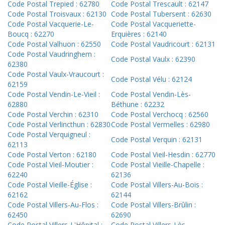
Code Postal Trepied : 62780
Code Postal Trescault : 62147
Code Postal Troisvaux : 62130
Code Postal Tubersent : 62630
Code Postal Vacquerie-Le-
Code Postal Vacqueriette-
Boucq : 62270
Erquières : 62140
Code Postal Valhuon : 62550
Code Postal Vaudricourt : 62131
Code Postal Vaudringhem :
Code Postal Vaulx : 62390
62380
Code Postal Vaulx-Vraucourt :
Code Postal Vélu : 62124
62159
Code Postal Vendin-Le-Vieil :
Code Postal Vendin-Lès-
62880
Béthune : 62232
Code Postal Verchin : 62310
Code Postal Verchocq : 62560
Code Postal Verlincthun : 62830
Code Postal Vermelles : 62980
Code Postal Verquigneul :
Code Postal Verquin : 62131
62113
Code Postal Verton : 62180
Code Postal Vieil-Hesdin : 62770
Code Postal Vieil-Moutier :
Code Postal Vieille-Chapelle :
62240
62136
Code Postal Vieille-Église :
Code Postal Villers-Au-Bois :
62162
62144
Code Postal Villers-Au-Flos :
Code Postal Villers-Brûlin :
62450
62690
Code Postal Villers-L'Hôpital :
Code Postal Villers-Lès-