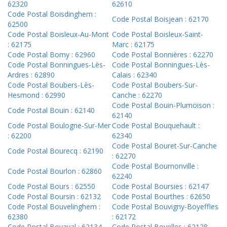
62320
62610
Code Postal Boisdinghem :
Code Postal Boisjean : 62170
62500
Code Postal Boisleux-Au-Mont
Code Postal Boisleux-Saint-
: 62175
Marc : 62175
Code Postal Bomy : 62960
Code Postal Bonnières : 62270
Code Postal Bonningues-Lès-
Code Postal Bonningues-Lès-
Ardres : 62890
Calais : 62340
Code Postal Boubers-Lès-
Code Postal Boubers-Sur-
Hesmond : 62990
Canche : 62270
Code Postal Bouin-Plumoison :
Code Postal Bouin : 62140
62140
Code Postal Boulogne-Sur-Mer
Code Postal Bouquehault :
: 62200
62340
Code Postal Bouret-Sur-Canche
Code Postal Bourecq : 62190
: 62270
Code Postal Bournonville :
Code Postal Bourlon : 62860
62240
Code Postal Bours : 62550
Code Postal Boursies : 62147
Code Postal Boursin : 62132
Code Postal Bourthes : 62650
Code Postal Bouvelinghem :
Code Postal Bouvigny-Boyeffles
62380
: 62172
Code Postal Boyaval : 62134
Code Postal Boyelles : 62128