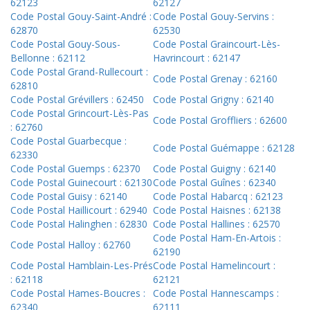
62123
62127
Code Postal Gouy-Saint-André :
Code Postal Gouy-Servins :
62870
62530
Code Postal Gouy-Sous-
Code Postal Graincourt-Lès-
Bellonne : 62112
Havrincourt : 62147
Code Postal Grand-Rullecourt :
Code Postal Grenay : 62160
62810
Code Postal Grévillers : 62450
Code Postal Grigny : 62140
Code Postal Grincourt-Lès-Pas
Code Postal Groffliers : 62600
: 62760
Code Postal Guarbecque :
Code Postal Guémappe : 62128
62330
Code Postal Guemps : 62370
Code Postal Guigny : 62140
Code Postal Guinecourt : 62130
Code Postal Guînes : 62340
Code Postal Guisy : 62140
Code Postal Habarcq : 62123
Code Postal Haillicourt : 62940
Code Postal Haisnes : 62138
Code Postal Halinghen : 62830
Code Postal Hallines : 62570
Code Postal Ham-En-Artois :
Code Postal Halloy : 62760
62190
Code Postal Hamblain-Les-Prés
Code Postal Hamelincourt :
: 62118
62121
Code Postal Hames-Boucres :
Code Postal Hannescamps :
62340
62111