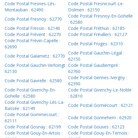
Code Postal Fresnes-Lès-
Code Postal Fresnicourt-Le-
Montauban : 62490
Dolmen : 62150
Code Postal Fresnoy-En-Gohelle
Code Postal Fresnoy : 62770
: 62580
Code Postal Fressin : 62140
Code Postal Fréthun : 62185
Code Postal Frévent : 62270
Code Postal Frévillers : 62127
Code Postal Frévin-Capelle :
Code Postal Fruges : 62310
62690
Code Postal Gauchin-Légal :
Code Postal Galametz : 62770
62150
Code Postal Gauchin-Verloingt :
Code Postal Gaudiempré :
62130
62760
Code Postal Gennes-Ivergny :
Code Postal Gavrelle : 62580
62390
Code Postal Givenchy-En-
Code Postal Givenchy-Le-Noble
Gohelle : 62580
: 62810
Code Postal Givenchy-Lès-La-
Code Postal Gomiécourt : 62121
Bassée : 62149
Code Postal Gommecourt :
Code Postal Gonnehem : 62920
62111
Code Postal Gosnay : 62199
Code Postal Gouves : 62123
Code Postal Gouy-En-Artois :
Code Postal Gouy-En-Ternois :