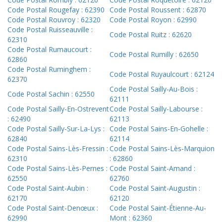
Code Postal Rougefay : 62390
Code Postal Roussent : 62870
Code Postal Rouvroy : 62320
Code Postal Royon : 62990
Code Postal Ruisseauville :
Code Postal Ruitz : 62620
62310
Code Postal Rumaucourt :
Code Postal Rumilly : 62650
62860
Code Postal Ruminghem :
Code Postal Ruyaulcourt : 62124
62370
Code Postal Sailly-Au-Bois :
Code Postal Sachin : 62550
62111
Code Postal Sailly-En-Ostrevent
Code Postal Sailly-Labourse :
: 62490
62113
Code Postal Sailly-Sur-La-Lys :
Code Postal Sains-En-Gohelle :
62840
62114
Code Postal Sains-Lès-Fressin :
Code Postal Sains-Lès-Marquion
62310
: 62860
Code Postal Sains-Lès-Pernes :
Code Postal Saint-Amand :
62550
62760
Code Postal Saint-Aubin :
Code Postal Saint-Augustin :
62170
62120
Code Postal Saint-Denœux :
Code Postal Saint-Étienne-Au-
62990
Mont : 62360