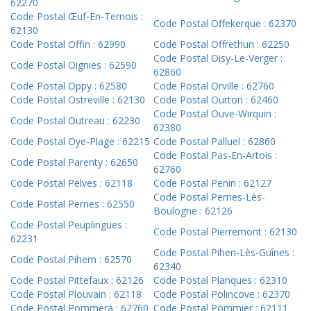
62270
Code Postal Œuf-En-Ternois :
Code Postal Offekerque : 62370
62130
Code Postal Offin : 62990
Code Postal Offrethun : 62250
Code Postal Oisy-Le-Verger :
Code Postal Oignies : 62590
62860
Code Postal Oppy : 62580
Code Postal Orville : 62760
Code Postal Ostreville : 62130
Code Postal Ourton : 62460
Code Postal Ouve-Wirquin :
Code Postal Outreau : 62230
62380
Code Postal Oye-Plage : 62215
Code Postal Palluel : 62860
Code Postal Pas-En-Artois :
Code Postal Parenty : 62650
62760
Code Postal Pelves : 62118
Code Postal Penin : 62127
Code Postal Pernes-Lès-
Code Postal Pernes : 62550
Boulogne : 62126
Code Postal Peuplingues :
Code Postal Pierremont : 62130
62231
Code Postal Pihen-Lès-Guînes :
Code Postal Pihem : 62570
62340
Code Postal Pittefaux : 62126
Code Postal Planques : 62310
Code Postal Plouvain : 62118
Code Postal Polincove : 62370
Code Postal Pommera : 62760
Code Postal Pommier : 62111