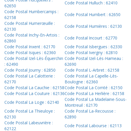
Code Postal Hulluch : 62410
62650
Code Postal Humbercamps :
Code Postal Humbert : 62650
62158
Code Postal Humerœuille :
Code Postal Humières : 62130
62130
Code Postal Inchy-En-Artois :
Code Postal Incourt : 62770
62860
Code Postal Inxent : 62170
Code Postal Isbergues : 62330
Code Postal Isques : 62360
Code Postal Ivergny : 62810
Code Postal Izel-Lès-Équerchin
Code Postal Izel-Lès-Hameau :
: 62490
62690
Code Postal Journy : 62850
Code Postal L-Arbret : 62158
Code Postal La Calotterie :
Code Postal La Capelle-Lès-
62170
Boulogne : 62360
Code Postal La Cauchie : 62158
Code Postal La Comté : 62150
Code Postal La Couture : 62136
Code Postal La Herlière : 62158
Code Postal La Madelaine-Sous-
Code Postal La Loge : 62140
Montreuil : 62170
Code Postal La Thieuloye :
Code Postal La-Recousse :
62130
62890
Code Postal Labeuvrière :
Code Postal Labourse : 62113
62122