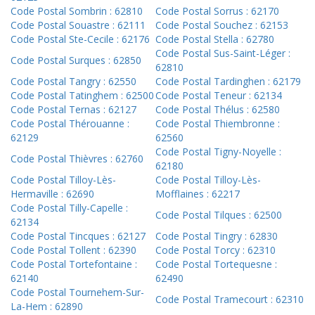
Code Postal Sombrin : 62810
Code Postal Sorrus : 62170
Code Postal Souastre : 62111
Code Postal Souchez : 62153
Code Postal Ste-Cecile : 62176
Code Postal Stella : 62780
Code Postal Sus-Saint-Léger :
Code Postal Surques : 62850
62810
Code Postal Tangry : 62550
Code Postal Tardinghen : 62179
Code Postal Tatinghem : 62500
Code Postal Teneur : 62134
Code Postal Ternas : 62127
Code Postal Thélus : 62580
Code Postal Thérouanne :
Code Postal Thiembronne :
62129
62560
Code Postal Tigny-Noyelle :
Code Postal Thièvres : 62760
62180
Code Postal Tilloy-Lès-
Code Postal Tilloy-Lès-
Hermaville : 62690
Mofflaines : 62217
Code Postal Tilly-Capelle :
Code Postal Tilques : 62500
62134
Code Postal Tincques : 62127
Code Postal Tingry : 62830
Code Postal Tollent : 62390
Code Postal Torcy : 62310
Code Postal Tortefontaine :
Code Postal Tortequesne :
62140
62490
Code Postal Tournehem-Sur-
Code Postal Tramecourt : 62310
La-Hem : 62890