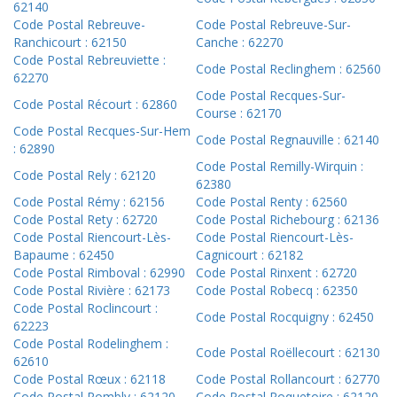
62140
Code Postal Rebreuve-
Code Postal Rebreuve-Sur-
Ranchicourt : 62150
Canche : 62270
Code Postal Rebreuviette :
Code Postal Reclinghem : 62560
62270
Code Postal Recques-Sur-
Code Postal Récourt : 62860
Course : 62170
Code Postal Recques-Sur-Hem
Code Postal Regnauville : 62140
: 62890
Code Postal Remilly-Wirquin :
Code Postal Rely : 62120
62380
Code Postal Rémy : 62156
Code Postal Renty : 62560
Code Postal Rety : 62720
Code Postal Richebourg : 62136
Code Postal Riencourt-Lès-
Code Postal Riencourt-Lès-
Bapaume : 62450
Cagnicourt : 62182
Code Postal Rimboval : 62990
Code Postal Rinxent : 62720
Code Postal Rivière : 62173
Code Postal Robecq : 62350
Code Postal Roclincourt :
Code Postal Rocquigny : 62450
62223
Code Postal Rodelinghem :
Code Postal Roëllecourt : 62130
62610
Code Postal Rœux : 62118
Code Postal Rollancourt : 62770
Code Postal Rombly : 62120
Code Postal Roquetoire : 62120