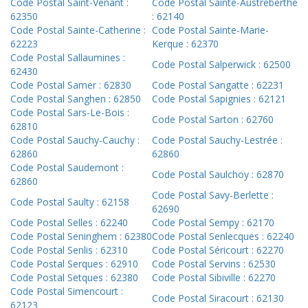
Code Postal Saint-Venant :
Code Postal Sainte-Austreberthe
62350
: 62140
Code Postal Sainte-Catherine :
Code Postal Sainte-Marie-
62223
Kerque : 62370
Code Postal Sallaumines :
Code Postal Salperwick : 62500
62430
Code Postal Samer : 62830
Code Postal Sangatte : 62231
Code Postal Sanghen : 62850
Code Postal Sapignies : 62121
Code Postal Sars-Le-Bois :
Code Postal Sarton : 62760
62810
Code Postal Sauchy-Cauchy :
Code Postal Sauchy-Lestrée :
62860
62860
Code Postal Saudemont :
Code Postal Saulchoy : 62870
62860
Code Postal Savy-Berlette :
Code Postal Saulty : 62158
62690
Code Postal Selles : 62240
Code Postal Sempy : 62170
Code Postal Seninghem : 62380
Code Postal Senlecques : 62240
Code Postal Senlis : 62310
Code Postal Séricourt : 62270
Code Postal Serques : 62910
Code Postal Servins : 62530
Code Postal Setques : 62380
Code Postal Sibiville : 62270
Code Postal Simencourt :
Code Postal Siracourt : 62130
62123