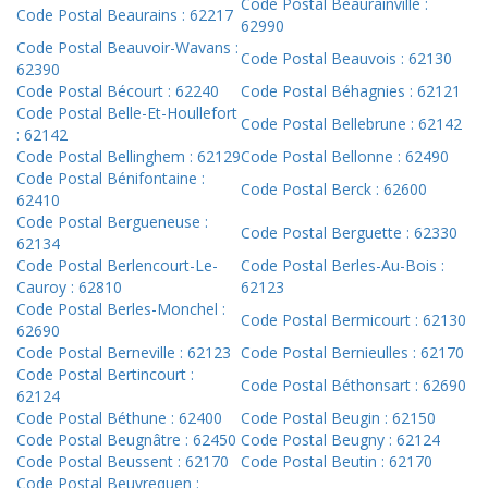
Code Postal Beaurainville :
Code Postal Beaurains : 62217
62990
Code Postal Beauvoir-Wavans :
Code Postal Beauvois : 62130
62390
Code Postal Bécourt : 62240
Code Postal Béhagnies : 62121
Code Postal Belle-Et-Houllefort
Code Postal Bellebrune : 62142
: 62142
Code Postal Bellinghem : 62129
Code Postal Bellonne : 62490
Code Postal Bénifontaine :
Code Postal Berck : 62600
62410
Code Postal Bergueneuse :
Code Postal Berguette : 62330
62134
Code Postal Berlencourt-Le-
Code Postal Berles-Au-Bois :
Cauroy : 62810
62123
Code Postal Berles-Monchel :
Code Postal Bermicourt : 62130
62690
Code Postal Berneville : 62123
Code Postal Bernieulles : 62170
Code Postal Bertincourt :
Code Postal Béthonsart : 62690
62124
Code Postal Béthune : 62400
Code Postal Beugin : 62150
Code Postal Beugnâtre : 62450
Code Postal Beugny : 62124
Code Postal Beussent : 62170
Code Postal Beutin : 62170
Code Postal Beuvrequen :