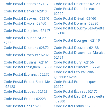
Code Postal Dannes : 62187
Code Postal Delettes : 62129
Code Postal Dennebrœucq :
Code Postal Denier : 62810
62560
Code Postal Desvres : 62240
Code Postal Diéval : 62460
Code Postal Divion : 62460
Code Postal Dohem : 62380
Code Postal Douchy-Lès-Ayette
Code Postal Doignies : 62147
: 62116
Code Postal Doudeauville :
Code Postal Dourges : 62119
62830
Code Postal Douriez : 62870
Code Postal Douvrin : 62138
Code Postal Drouvin-Le-Marais :
Code Postal Drocourt : 62320
62131
Code Postal Duisans : 62161
Code Postal Dury : 62156
Code Postal Echinghen : 62360
Code Postal Éclimeux : 62770
Code Postal Écourt-Saint-
Code Postal Écoivres : 62270
Quentin : 62860
Code Postal Écoust-Saint-Mein
Code Postal Ecquedecques :
: 62128
62190
Code Postal Ecques : 62129
Code Postal Écuires : 62170
Code Postal Éleu-Dit-Leauwette
Code Postal Écurie : 62223
: 62300
Code Postal Elnes : 62380
Code Postal Embry : 62990