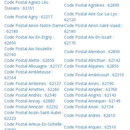
Code Postal Agnez-Lès-
Code Postal Agnières : 62690
Duisans : 62161
Code Postal Aire-Sur-La-Lys :
Code Postal Agny : 62217
62120
Code Postal Airon-Notre-Dame
Code Postal Airon-Saint-Vaast :
: 62180
62180
Code Postal Aix-En-Ergny :
Code Postal Aix-En-Issart :
62650
62170
Code Postal Aix-Noulette :
Code Postal Alembon : 62850
62160
Code Postal Alette : 62650
Code Postal Alincthun : 62142
Code Postal Allouagne : 62157
Code Postal Alquines : 62850
Code Postal Ambleteuse :
Code Postal Ambricourt : 62310
62164
Code Postal Ambrines : 62127
Code Postal Ames : 62190
Code Postal Amettes : 62260
Code Postal Amplier : 62760
Code Postal Andres : 62340
Code Postal Angres : 62143
Code Postal Annay : 62880
Code Postal Annequin : 62149
Code Postal Annezin : 62232
Code Postal Anvin : 62134
Code Postal Anzin-Saint-Aubin :
Code Postal Ardres : 62610
62223
Code Postal Arleux-En-Gohelle :
Code Postal Arques : 62510
62580