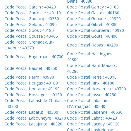
Bains : 40380
Code Postal Garein : 40420
Code Postal Garrey : 40180
Code Postal Garrosse : 40110
Code Postal Gastes : 40160
Code Postal Gaujacq : 40330
Code Postal Geaune : 40320
Code Postal Geloux : 40090
Code Postal Gibret : 40380
Code Postal Goos : 40180
Code Postal Gourbera : 40990
Code Postal Gousse : 40465
Code Postal Gouts : 40400
Code Postal Grenade-Sur-
Code Postal Habas : 40290
L'Adour : 40270
Code Postal Hastingues :
Code Postal Hagetmau : 40700
40300
Code Postal Haut-Mauco :
Code Postal Hauriet : 40250
40280
Code Postal Herm : 40990
Code Postal Herré : 40310
Code Postal Heugas : 40180
Code Postal Hinx : 40180
Code Postal Hontanx : 40190
Code Postal Horsarrieu : 40700
Code Postal Hossegor : 40150
Code Postal Josse : 40230
Code Postal Labastide-Chalosse
Code Postal Labastide-
: 40700
D'Armagnac : 40240
Code Postal Labatut : 40300
Code Postal Labenne : 40530
Code Postal Labouheyre : 40210
Code Postal Labrit : 40420
Code Postal Lacajunte : 40320
Code Postal Lacquy : 40120
Code Postal Laglorieuse :