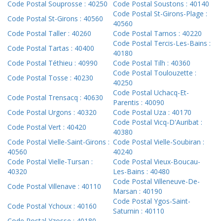
Code Postal Souprosse : 40250
Code Postal Soustons : 40140
Code Postal St-Girons-Plage :
Code Postal St-Girons : 40560
40560
Code Postal Taller : 40260
Code Postal Tarnos : 40220
Code Postal Tercis-Les-Bains :
Code Postal Tartas : 40400
40180
Code Postal Téthieu : 40990
Code Postal Tilh : 40360
Code Postal Toulouzette :
Code Postal Tosse : 40230
40250
Code Postal Uchacq-Et-
Code Postal Trensacq : 40630
Parentis : 40090
Code Postal Urgons : 40320
Code Postal Uza : 40170
Code Postal Vicq-D'Auribat :
Code Postal Vert : 40420
40380
Code Postal Vielle-Saint-Girons :
Code Postal Vielle-Soubiran :
40560
40240
Code Postal Vielle-Tursan :
Code Postal Vieux-Boucau-
40320
Les-Bains : 40480
Code Postal Villeneuve-De-
Code Postal Villenave : 40110
Marsan : 40190
Code Postal Ygos-Saint-
Code Postal Ychoux : 40160
Saturnin : 40110
Code Postal Yzosse : 40180