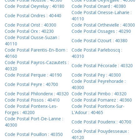
Code Postal Oeyreluy : 40180
Code Postal Onard : 40380
Code Postal Onesse-Laharie :
Code Postal Ondres : 40440
40110
Code Postal Orist : 40300
Code Postal Orthevielle : 40300
Code Postal Orx : 40230
Code Postal Ossages : 40290
Code Postal Ousse-Suzan :
Code Postal Ozourt : 40380
40110
Code Postal Parentis-En-Born :
Code Postal Parleboscq :
40160
40310
Code Postal Payros-Cazautets :
Code Postal Pécorade : 40320
40320
Code Postal Perquie : 40190
Code Postal Pey : 40300
Code Postal Peyrehorade :
Code Postal Peyre : 40700
40300
Code Postal Philondenx : 40320
Code Postal Pimbo : 40320
Code Postal Pissos : 40410
Code Postal Pomarez : 40360
Code Postal Pontenx-Les-
Code Postal Pontonx-Sur-
Forges : 40200
L'Adour : 40465
Code Postal Port-De-Lanne :
Code Postal Poudenx : 40700
40300
Code Postal Pouydesseaux :
Code Postal Pouillon : 40350
40120