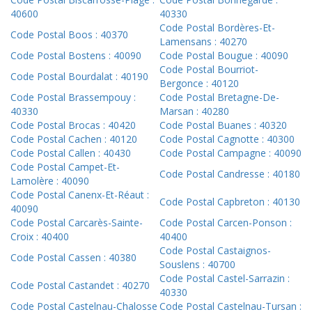
40600
40330
Code Postal Bordères-Et-
Code Postal Boos : 40370
Lamensans : 40270
Code Postal Bostens : 40090
Code Postal Bougue : 40090
Code Postal Bourriot-
Code Postal Bourdalat : 40190
Bergonce : 40120
Code Postal Brassempouy :
Code Postal Bretagne-De-
40330
Marsan : 40280
Code Postal Brocas : 40420
Code Postal Buanes : 40320
Code Postal Cachen : 40120
Code Postal Cagnotte : 40300
Code Postal Callen : 40430
Code Postal Campagne : 40090
Code Postal Campet-Et-
Code Postal Candresse : 40180
Lamolère : 40090
Code Postal Canenx-Et-Réaut :
Code Postal Capbreton : 40130
40090
Code Postal Carcarès-Sainte-
Code Postal Carcen-Ponson :
Croix : 40400
40400
Code Postal Castaignos-
Code Postal Cassen : 40380
Souslens : 40700
Code Postal Castel-Sarrazin :
Code Postal Castandet : 40270
40330
Code Postal Castelnau-Chalosse
Code Postal Castelnau-Tursan :