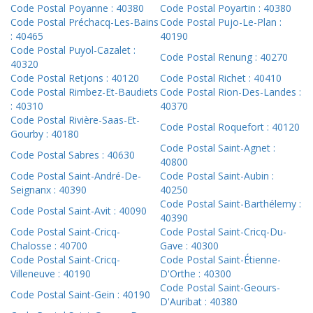
Code Postal Poyanne : 40380
Code Postal Poyartin : 40380
Code Postal Préchacq-Les-Bains
Code Postal Pujo-Le-Plan :
: 40465
40190
Code Postal Puyol-Cazalet :
Code Postal Renung : 40270
40320
Code Postal Retjons : 40120
Code Postal Richet : 40410
Code Postal Rimbez-Et-Baudiets
Code Postal Rion-Des-Landes :
: 40310
40370
Code Postal Rivière-Saas-Et-
Code Postal Roquefort : 40120
Gourby : 40180
Code Postal Saint-Agnet :
Code Postal Sabres : 40630
40800
Code Postal Saint-André-De-
Code Postal Saint-Aubin :
Seignanx : 40390
40250
Code Postal Saint-Barthélemy :
Code Postal Saint-Avit : 40090
40390
Code Postal Saint-Cricq-
Code Postal Saint-Cricq-Du-
Chalosse : 40700
Gave : 40300
Code Postal Saint-Cricq-
Code Postal Saint-Étienne-
Villeneuve : 40190
D'Orthe : 40300
Code Postal Saint-Geours-
Code Postal Saint-Gein : 40190
D'Auribat : 40380