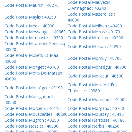
Code Postal Mauvezin-
Code Postal Maurrin : 40270
D'Armagnac : 40240
Code Postal Mazerolles :
Code Postal Maylis : 40250
40090
Code Postal Mées : 40990
Code Postal Meilhan : 40400
Code Postal Messanges : 40660
Code Postal Mézos : 40170
Code Postal Mimbaste : 40350
Code Postal Mimizan : 40200
Code Postal Miramont-Sensacq :
Code Postal Misson : 40290
40320
Code Postal Moliets-Et-Maa :
Code Postal Momuy : 40700
40660
Code Postal Monget : 40700
Code Postal Monségur : 40700
Code Postal Mont-De-Marsan :
Code Postal Montaut : 40500
40000
Code Postal Montfort-En-
Code Postal Montégut : 40190
Chalosse : 40380
Code Postal Montgaillard :
Code Postal Montsoué : 40500
40500
Code Postal Morcenx : 40110
Code Postal Morganx : 40700
Code Postal Mouscardès : 40290
Code Postal Moustey : 40410
Code Postal Mugron : 40250
Code Postal Narrosse : 40180
Code Postal Nassiet : 40330
Code Postal Nerbis : 40250
Code Postal Nousse : 40380
Code Postal Oeyregave : 40300