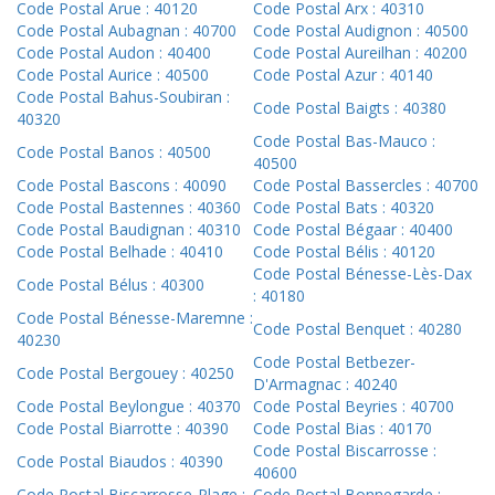
Code Postal Arue : 40120
Code Postal Arx : 40310
Code Postal Aubagnan : 40700
Code Postal Audignon : 40500
Code Postal Audon : 40400
Code Postal Aureilhan : 40200
Code Postal Aurice : 40500
Code Postal Azur : 40140
Code Postal Bahus-Soubiran :
Code Postal Baigts : 40380
40320
Code Postal Bas-Mauco :
Code Postal Banos : 40500
40500
Code Postal Bascons : 40090
Code Postal Bassercles : 40700
Code Postal Bastennes : 40360
Code Postal Bats : 40320
Code Postal Baudignan : 40310
Code Postal Bégaar : 40400
Code Postal Belhade : 40410
Code Postal Bélis : 40120
Code Postal Bénesse-Lès-Dax
Code Postal Bélus : 40300
: 40180
Code Postal Bénesse-Maremne :
Code Postal Benquet : 40280
40230
Code Postal Betbezer-
Code Postal Bergouey : 40250
D'Armagnac : 40240
Code Postal Beylongue : 40370
Code Postal Beyries : 40700
Code Postal Biarrotte : 40390
Code Postal Bias : 40170
Code Postal Biscarrosse :
Code Postal Biaudos : 40390
40600
Code Postal Biscarrosse-Plage :
Code Postal Bonnegarde :