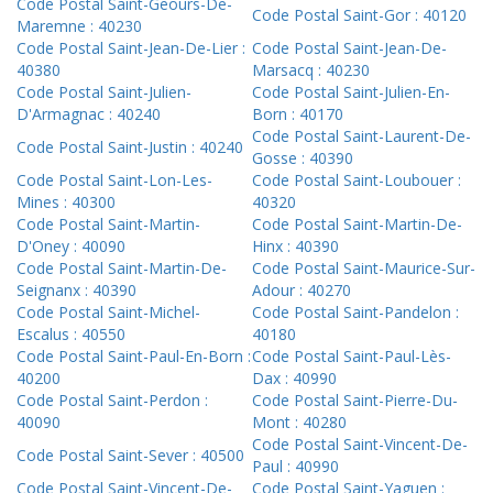
Code Postal Saint-Geours-De-
Code Postal Saint-Gor : 40120
Maremne : 40230
Code Postal Saint-Jean-De-Lier :
Code Postal Saint-Jean-De-
40380
Marsacq : 40230
Code Postal Saint-Julien-
Code Postal Saint-Julien-En-
D'Armagnac : 40240
Born : 40170
Code Postal Saint-Laurent-De-
Code Postal Saint-Justin : 40240
Gosse : 40390
Code Postal Saint-Lon-Les-
Code Postal Saint-Loubouer :
Mines : 40300
40320
Code Postal Saint-Martin-
Code Postal Saint-Martin-De-
D'Oney : 40090
Hinx : 40390
Code Postal Saint-Martin-De-
Code Postal Saint-Maurice-Sur-
Seignanx : 40390
Adour : 40270
Code Postal Saint-Michel-
Code Postal Saint-Pandelon :
Escalus : 40550
40180
Code Postal Saint-Paul-En-Born :
Code Postal Saint-Paul-Lès-
40200
Dax : 40990
Code Postal Saint-Perdon :
Code Postal Saint-Pierre-Du-
40090
Mont : 40280
Code Postal Saint-Vincent-De-
Code Postal Saint-Sever : 40500
Paul : 40990
Code Postal Saint-Vincent-De-
Code Postal Saint-Yaguen :