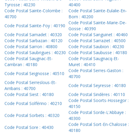
Tyrosse : 40230
40400
Code Postal Sainte-Colombe :
Code Postal Sainte-Eulalie-En-
40700
Born : 40200
Code Postal Sainte-Marie-De-
Code Postal Sainte-Foy : 40190
Gosse : 40390
Code Postal Samadet : 40320
Code Postal Sanguinet : 40460
Code Postal Sarbazan : 40120
Code Postal Sarraziet : 40500
Code Postal Sarron : 40800
Code Postal Saubion : 40230
Code Postal Saubrigues : 40230
Code Postal Saubusse : 40180
Code Postal Saugnac-Et-
Code Postal Saugnacq-Et-
Cambran : 40180
Muret : 40410
Code Postal Serres-Gaston :
Code Postal Seignosse : 40510
40700
Code Postal Serreslous-Et-
Code Postal Seyresse : 40180
Arribans : 40700
Code Postal Siest : 40180
Code Postal Sindères : 40110
Code Postal Soorts-Hossegor :
Code Postal Solférino : 40210
40150
Code Postal Sorde-L'Abbaye :
Code Postal Sorbets : 40320
40300
Code Postal Sort-En-Chalosse :
Code Postal Sore : 40430
40180