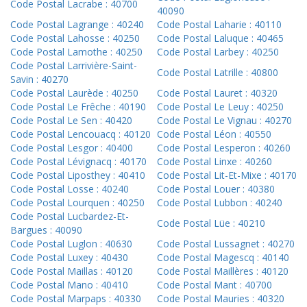
Code Postal Lacrabe : 40700
40090
Code Postal Lagrange : 40240
Code Postal Laharie : 40110
Code Postal Lahosse : 40250
Code Postal Laluque : 40465
Code Postal Lamothe : 40250
Code Postal Larbey : 40250
Code Postal Larrivière-Saint-
Code Postal Latrille : 40800
Savin : 40270
Code Postal Laurède : 40250
Code Postal Lauret : 40320
Code Postal Le Frêche : 40190
Code Postal Le Leuy : 40250
Code Postal Le Sen : 40420
Code Postal Le Vignau : 40270
Code Postal Lencouacq : 40120
Code Postal Léon : 40550
Code Postal Lesgor : 40400
Code Postal Lesperon : 40260
Code Postal Lévignacq : 40170
Code Postal Linxe : 40260
Code Postal Liposthey : 40410
Code Postal Lit-Et-Mixe : 40170
Code Postal Losse : 40240
Code Postal Louer : 40380
Code Postal Lourquen : 40250
Code Postal Lubbon : 40240
Code Postal Lucbardez-Et-
Code Postal Lüe : 40210
Bargues : 40090
Code Postal Luglon : 40630
Code Postal Lussagnet : 40270
Code Postal Luxey : 40430
Code Postal Magescq : 40140
Code Postal Maillas : 40120
Code Postal Maillères : 40120
Code Postal Mano : 40410
Code Postal Mant : 40700
Code Postal Marpaps : 40330
Code Postal Mauries : 40320