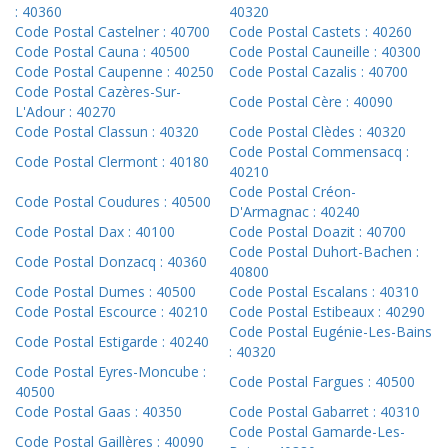
: 40360
40320
Code Postal Castelner : 40700
Code Postal Castets : 40260
Code Postal Cauna : 40500
Code Postal Cauneille : 40300
Code Postal Caupenne : 40250
Code Postal Cazalis : 40700
Code Postal Cazères-Sur-
Code Postal Cère : 40090
L'Adour : 40270
Code Postal Classun : 40320
Code Postal Clèdes : 40320
Code Postal Commensacq :
Code Postal Clermont : 40180
40210
Code Postal Créon-
Code Postal Coudures : 40500
D'Armagnac : 40240
Code Postal Dax : 40100
Code Postal Doazit : 40700
Code Postal Duhort-Bachen :
Code Postal Donzacq : 40360
40800
Code Postal Dumes : 40500
Code Postal Escalans : 40310
Code Postal Escource : 40210
Code Postal Estibeaux : 40290
Code Postal Eugénie-Les-Bains
Code Postal Estigarde : 40240
: 40320
Code Postal Eyres-Moncube :
Code Postal Fargues : 40500
40500
Code Postal Gaas : 40350
Code Postal Gabarret : 40310
Code Postal Gamarde-Les-
Code Postal Gaillères : 40090