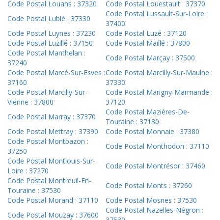
Code Postal Louans : 37320
Code Postal Louestault : 37370
Code Postal Lussault-Sur-Loire :
Code Postal Lublé : 37330
37400
Code Postal Luynes : 37230
Code Postal Luzé : 37120
Code Postal Luzillé : 37150
Code Postal Maillé : 37800
Code Postal Manthelan :
Code Postal Marçay : 37500
37240
Code Postal Marcé-Sur-Esves :
Code Postal Marcilly-Sur-Maulne :
37160
37330
Code Postal Marcilly-Sur-
Code Postal Marigny-Marmande :
Vienne : 37800
37120
Code Postal Mazières-De-
Code Postal Marray : 37370
Touraine : 37130
Code Postal Mettray : 37390
Code Postal Monnaie : 37380
Code Postal Montbazon :
Code Postal Monthodon : 37110
37250
Code Postal Montlouis-Sur-
Code Postal Montrésor : 37460
Loire : 37270
Code Postal Montreuil-En-
Code Postal Monts : 37260
Touraine : 37530
Code Postal Morand : 37110
Code Postal Mosnes : 37530
Code Postal Nazelles-Négron :
Code Postal Mouzay : 37600
37530