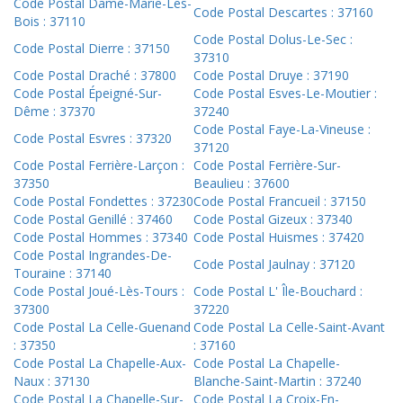
Code Postal Dame-Marie-Les-
Code Postal Descartes : 37160
Bois : 37110
Code Postal Dolus-Le-Sec :
Code Postal Dierre : 37150
37310
Code Postal Draché : 37800
Code Postal Druye : 37190
Code Postal Épeigné-Sur-
Code Postal Esves-Le-Moutier :
Dême : 37370
37240
Code Postal Faye-La-Vineuse :
Code Postal Esvres : 37320
37120
Code Postal Ferrière-Larçon :
Code Postal Ferrière-Sur-
37350
Beaulieu : 37600
Code Postal Fondettes : 37230
Code Postal Francueil : 37150
Code Postal Genillé : 37460
Code Postal Gizeux : 37340
Code Postal Hommes : 37340
Code Postal Huismes : 37420
Code Postal Ingrandes-De-
Code Postal Jaulnay : 37120
Touraine : 37140
Code Postal Joué-Lès-Tours :
Code Postal L' Île-Bouchard :
37300
37220
Code Postal La Celle-Guenand
Code Postal La Celle-Saint-Avant
: 37350
: 37160
Code Postal La Chapelle-Aux-
Code Postal La Chapelle-
Naux : 37130
Blanche-Saint-Martin : 37240
Code Postal La Chapelle-Sur-
Code Postal La Croix-En-