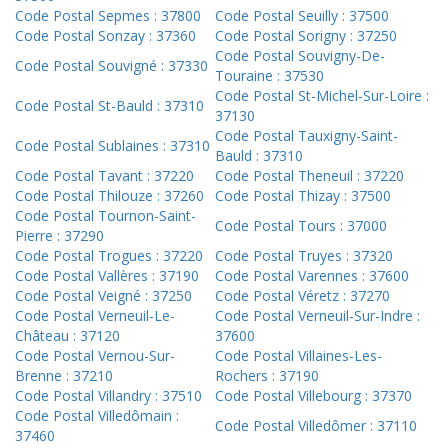
Code Postal Sepmes : 37800
Code Postal Seuilly : 37500
Code Postal Sonzay : 37360
Code Postal Sorigny : 37250
Code Postal Souvigny-De-
Code Postal Souvigné : 37330
Touraine : 37530
Code Postal St-Michel-Sur-Loire :
Code Postal St-Bauld : 37310
37130
Code Postal Tauxigny-Saint-
Code Postal Sublaines : 37310
Bauld : 37310
Code Postal Tavant : 37220
Code Postal Theneuil : 37220
Code Postal Thilouze : 37260
Code Postal Thizay : 37500
Code Postal Tournon-Saint-
Code Postal Tours : 37000
Pierre : 37290
Code Postal Trogues : 37220
Code Postal Truyes : 37320
Code Postal Vallères : 37190
Code Postal Varennes : 37600
Code Postal Veigné : 37250
Code Postal Véretz : 37270
Code Postal Verneuil-Le-
Code Postal Verneuil-Sur-Indre :
Château : 37120
37600
Code Postal Vernou-Sur-
Code Postal Villaines-Les-
Brenne : 37210
Rochers : 37190
Code Postal Villandry : 37510
Code Postal Villebourg : 37370
Code Postal Villedômain :
Code Postal Villedômer : 37110
37460