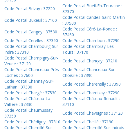
Code Postal Bueil-En-Touraine :
Code Postal Brizay : 37220
37370
Code Postal Candes-Saint-Martin
Code Postal Buxeuil : 37160
: 37500
Code Postal Céré-La-Ronde :
Code Postal Cangey : 37530
37460
Code Postal Cerelles : 37390
Code Postal Chambon : 37290
Code Postal Chambourg-Sur-
Code Postal Chambray-Lès-
Indre : 37310
Tours : 37170
Code Postal Champigny-Sur-
Code Postal Chançay : 37210
Veude : 37120
Code Postal Chanceaux-Près-
Code Postal Chanceaux-Sur-
Loches : 37600
Choisille : 37390
Code Postal Channay-Sur-
Code Postal Charentilly : 37390
Lathan : 37330
Code Postal Chargé : 37530
Code Postal Charnizay : 37290
Code Postal Château-La-
Code Postal Château-Renault :
Vallière : 37330
37110
Code Postal Chaumussay :
Code Postal Chaveignes : 37120
37350
Code Postal Chédigny : 37310
Code Postal Cheillé : 37190
Code Postal Chemillé-Sur-
Code Postal Chemillé-Sur-Indrois