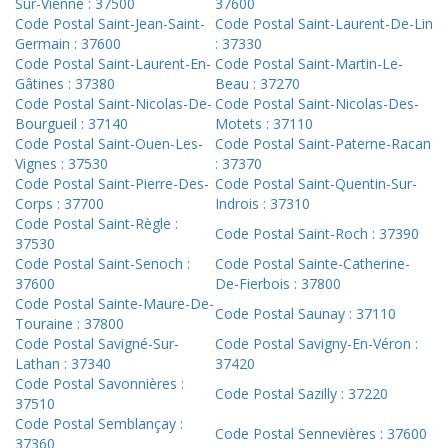
Sur-Vienne : 37500
37600
Code Postal Saint-Jean-Saint-
Code Postal Saint-Laurent-De-Lin
Germain : 37600
: 37330
Code Postal Saint-Laurent-En-
Code Postal Saint-Martin-Le-
Gâtines : 37380
Beau : 37270
Code Postal Saint-Nicolas-De-
Code Postal Saint-Nicolas-Des-
Bourgueil : 37140
Motets : 37110
Code Postal Saint-Ouen-Les-
Code Postal Saint-Paterne-Racan
Vignes : 37530
: 37370
Code Postal Saint-Pierre-Des-
Code Postal Saint-Quentin-Sur-
Corps : 37700
Indrois : 37310
Code Postal Saint-Règle :
Code Postal Saint-Roch : 37390
37530
Code Postal Saint-Senoch :
Code Postal Sainte-Catherine-
37600
De-Fierbois : 37800
Code Postal Sainte-Maure-De-
Code Postal Saunay : 37110
Touraine : 37800
Code Postal Savigné-Sur-
Code Postal Savigny-En-Véron :
Lathan : 37340
37420
Code Postal Savonnières :
Code Postal Sazilly : 37220
37510
Code Postal Semblançay :
Code Postal Sennevières : 37600
37360