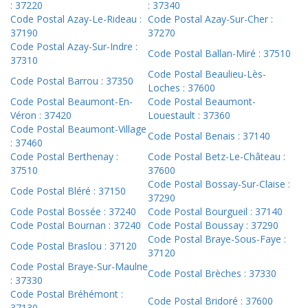
: 37220
: 37340
Code Postal Azay-Le-Rideau :
Code Postal Azay-Sur-Cher :
37190
37270
Code Postal Azay-Sur-Indre :
Code Postal Ballan-Miré : 37510
37310
Code Postal Beaulieu-Lès-
Code Postal Barrou : 37350
Loches : 37600
Code Postal Beaumont-En-
Code Postal Beaumont-
Véron : 37420
Louestault : 37360
Code Postal Beaumont-Village
Code Postal Benais : 37140
: 37460
Code Postal Berthenay :
Code Postal Betz-Le-Château :
37510
37600
Code Postal Bossay-Sur-Claise :
Code Postal Bléré : 37150
37290
Code Postal Bossée : 37240
Code Postal Bourgueil : 37140
Code Postal Bournan : 37240
Code Postal Boussay : 37290
Code Postal Braye-Sous-Faye :
Code Postal Braslou : 37120
37120
Code Postal Braye-Sur-Maulne
Code Postal Brèches : 37330
: 37330
Code Postal Bréhémont :
Code Postal Bridoré : 37600
37130