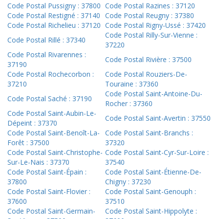
Code Postal Pussigny : 37800
Code Postal Razines : 37120
Code Postal Restigné : 37140
Code Postal Reugny : 37380
Code Postal Richelieu : 37120
Code Postal Rigny-Ussé : 37420
Code Postal Rilly-Sur-Vienne :
Code Postal Rillé : 37340
37220
Code Postal Rivarennes :
Code Postal Rivière : 37500
37190
Code Postal Rochecorbon :
Code Postal Rouziers-De-
37210
Touraine : 37360
Code Postal Saint-Antoine-Du-
Code Postal Saché : 37190
Rocher : 37360
Code Postal Saint-Aubin-Le-
Code Postal Saint-Avertin : 37550
Dépeint : 37370
Code Postal Saint-Benoît-La-
Code Postal Saint-Branchs :
Forêt : 37500
37320
Code Postal Saint-Christophe-
Code Postal Saint-Cyr-Sur-Loire :
Sur-Le-Nais : 37370
37540
Code Postal Saint-Épain :
Code Postal Saint-Étienne-De-
37800
Chigny : 37230
Code Postal Saint-Flovier :
Code Postal Saint-Genouph :
37600
37510
Code Postal Saint-Germain-
Code Postal Saint-Hippolyte :