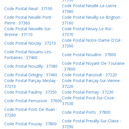
Code Postal Neuillé-Le-Lierre :
Code Postal Neuil : 37190
37380
Code Postal Neuillé-Pont-
Code Postal Neuilly-Le-Brignon :
Pierre : 37360
37160
Code Postal Neuville-Sur-
Code Postal Neuvy-Le-Roi :
Brenne : 37110
37370
Code Postal Notre-Dame-D'Oé :
Code Postal Noizay : 37210
37390
Code Postal Nouans-Les-
Code Postal Nouâtre : 37800
Fontaines : 37460
Code Postal Noyant-De-Touraine
Code Postal Nouzilly : 37380
: 37800
Code Postal Orbigny : 37460
Code Postal Panzoult : 37220
Code Postal Parçay-Meslay :
Code Postal Parçay-Sur-Vienne :
37210
37220
Code Postal Paulmy : 37350
Code Postal Pernay : 37230
Code Postal Pocé-Sur-Cisse :
Code Postal Perrusson : 37600
37530
Code Postal Pont-De-Ruan :
Code Postal Ports : 37800
37260
Code Postal Preuilly-Sur-Claise :
Code Postal Pouzay : 37800
37290