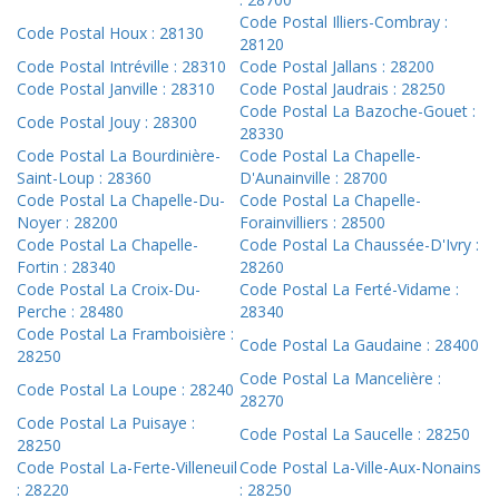
Code Postal Illiers-Combray :
Code Postal Houx : 28130
28120
Code Postal Intréville : 28310
Code Postal Jallans : 28200
Code Postal Janville : 28310
Code Postal Jaudrais : 28250
Code Postal La Bazoche-Gouet :
Code Postal Jouy : 28300
28330
Code Postal La Bourdinière-
Code Postal La Chapelle-
Saint-Loup : 28360
D'Aunainville : 28700
Code Postal La Chapelle-Du-
Code Postal La Chapelle-
Noyer : 28200
Forainvilliers : 28500
Code Postal La Chapelle-
Code Postal La Chaussée-D'Ivry :
Fortin : 28340
28260
Code Postal La Croix-Du-
Code Postal La Ferté-Vidame :
Perche : 28480
28340
Code Postal La Framboisière :
Code Postal La Gaudaine : 28400
28250
Code Postal La Mancelière :
Code Postal La Loupe : 28240
28270
Code Postal La Puisaye :
Code Postal La Saucelle : 28250
28250
Code Postal La-Ferte-Villeneuil
Code Postal La-Ville-Aux-Nonains
: 28220
: 28250