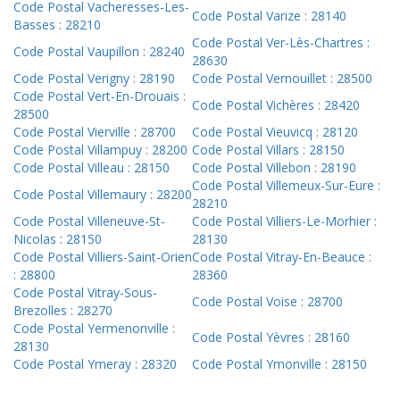
Code Postal Vacheresses-Les-
Code Postal Varize : 28140
Basses : 28210
Code Postal Ver-Lès-Chartres :
Code Postal Vaupillon : 28240
28630
Code Postal Verigny : 28190
Code Postal Vernouillet : 28500
Code Postal Vert-En-Drouais :
Code Postal Vichères : 28420
28500
Code Postal Vierville : 28700
Code Postal Vieuvicq : 28120
Code Postal Villampuy : 28200
Code Postal Villars : 28150
Code Postal Villeau : 28150
Code Postal Villebon : 28190
Code Postal Villemeux-Sur-Eure :
Code Postal Villemaury : 28200
28210
Code Postal Villeneuve-St-
Code Postal Villiers-Le-Morhier :
Nicolas : 28150
28130
Code Postal Villiers-Saint-Orien
Code Postal Vitray-En-Beauce :
: 28800
28360
Code Postal Vitray-Sous-
Code Postal Voise : 28700
Brezolles : 28270
Code Postal Yermenonville :
Code Postal Yèvres : 28160
28130
Code Postal Ymeray : 28320
Code Postal Ymonville : 28150