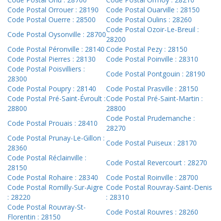
Code Postal Orrouer : 28190
Code Postal Ouarville : 28150
Code Postal Ouerre : 28500
Code Postal Oulins : 28260
Code Postal Ozoir-Le-Breuil :
Code Postal Oysonville : 28700
28200
Code Postal Péronville : 28140
Code Postal Pezy : 28150
Code Postal Pierres : 28130
Code Postal Poinville : 28310
Code Postal Poisvilliers :
Code Postal Pontgouin : 28190
28300
Code Postal Poupry : 28140
Code Postal Prasville : 28150
Code Postal Pré-Saint-Évroult :
Code Postal Pré-Saint-Martin :
28800
28800
Code Postal Prudemanche :
Code Postal Prouais : 28410
28270
Code Postal Prunay-Le-Gillon :
Code Postal Puiseux : 28170
28360
Code Postal Réclainville :
Code Postal Revercourt : 28270
28150
Code Postal Rohaire : 28340
Code Postal Roinville : 28700
Code Postal Romilly-Sur-Aigre
Code Postal Rouvray-Saint-Denis
: 28220
: 28310
Code Postal Rouvray-St-
Code Postal Rouvres : 28260
Florentin : 28150