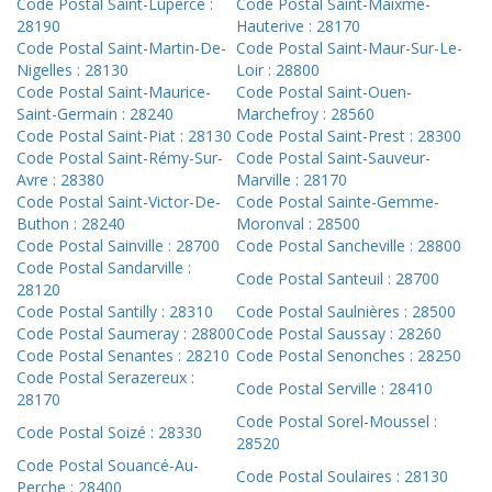
Code Postal Saint-Luperce :
Code Postal Saint-Maixme-
28190
Hauterive : 28170
Code Postal Saint-Martin-De-
Code Postal Saint-Maur-Sur-Le-
Nigelles : 28130
Loir : 28800
Code Postal Saint-Maurice-
Code Postal Saint-Ouen-
Saint-Germain : 28240
Marchefroy : 28560
Code Postal Saint-Piat : 28130
Code Postal Saint-Prest : 28300
Code Postal Saint-Rémy-Sur-
Code Postal Saint-Sauveur-
Avre : 28380
Marville : 28170
Code Postal Saint-Victor-De-
Code Postal Sainte-Gemme-
Buthon : 28240
Moronval : 28500
Code Postal Sainville : 28700
Code Postal Sancheville : 28800
Code Postal Sandarville :
Code Postal Santeuil : 28700
28120
Code Postal Santilly : 28310
Code Postal Saulnières : 28500
Code Postal Saumeray : 28800
Code Postal Saussay : 28260
Code Postal Senantes : 28210
Code Postal Senonches : 28250
Code Postal Serazereux :
Code Postal Serville : 28410
28170
Code Postal Sorel-Moussel :
Code Postal Soizé : 28330
28520
Code Postal Souancé-Au-
Code Postal Soulaires : 28130
Perche : 28400