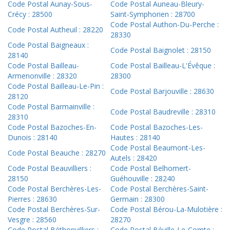
Code Postal Aunay-Sous-
Code Postal Auneau-Bleury-
Crécy : 28500
Saint-Symphorien : 28700
Code Postal Authon-Du-Perche :
Code Postal Autheuil : 28220
28330
Code Postal Baigneaux :
Code Postal Baignolet : 28150
28140
Code Postal Bailleau-
Code Postal Bailleau-L'Évêque :
Armenonville : 28320
28300
Code Postal Bailleau-Le-Pin :
Code Postal Barjouville : 28630
28120
Code Postal Barmainville :
Code Postal Baudreville : 28310
28310
Code Postal Bazoches-En-
Code Postal Bazoches-Les-
Dunois : 28140
Hautes : 28140
Code Postal Beaumont-Les-
Code Postal Beauche : 28270
Autels : 28420
Code Postal Beauvilliers :
Code Postal Belhomert-
28150
Guéhouville : 28240
Code Postal Berchères-Les-
Code Postal Berchères-Saint-
Pierres : 28630
Germain : 28300
Code Postal Berchères-Sur-
Code Postal Bérou-La-Mulotière :
Vesgre : 28560
28270
Code Postal Béthonvilliers :
Code Postal Béville-Le-Comte :