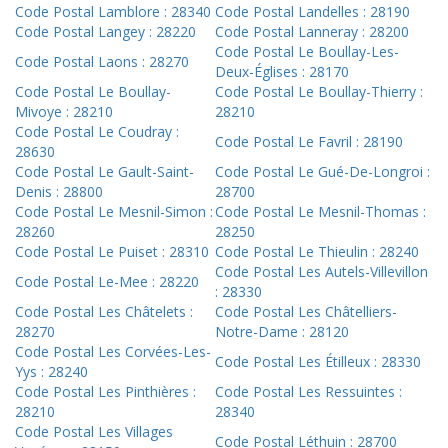
Code Postal Lamblore : 28340
Code Postal Landelles : 28190
Code Postal Langey : 28220
Code Postal Lanneray : 28200
Code Postal Le Boullay-Les-
Code Postal Laons : 28270
Deux-Églises : 28170
Code Postal Le Boullay-
Code Postal Le Boullay-Thierry :
Mivoye : 28210
28210
Code Postal Le Coudray :
Code Postal Le Favril : 28190
28630
Code Postal Le Gault-Saint-
Code Postal Le Gué-De-Longroi :
Denis : 28800
28700
Code Postal Le Mesnil-Simon :
Code Postal Le Mesnil-Thomas :
28260
28250
Code Postal Le Puiset : 28310
Code Postal Le Thieulin : 28240
Code Postal Les Autels-Villevillon
Code Postal Le-Mee : 28220
: 28330
Code Postal Les Châtelets :
Code Postal Les Châtelliers-
28270
Notre-Dame : 28120
Code Postal Les Corvées-Les-
Code Postal Les Étilleux : 28330
Yys : 28240
Code Postal Les Pinthières :
Code Postal Les Ressuintes :
28210
28340
Code Postal Les Villages
Code Postal Léthuin : 28700