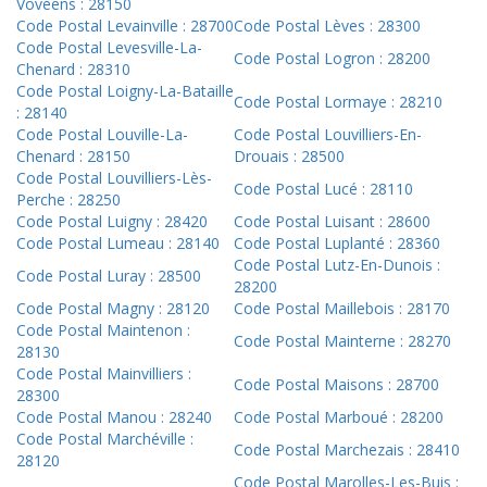
Vovéens : 28150
Code Postal Levainville : 28700
Code Postal Lèves : 28300
Code Postal Levesville-La-
Code Postal Logron : 28200
Chenard : 28310
Code Postal Loigny-La-Bataille
Code Postal Lormaye : 28210
: 28140
Code Postal Louville-La-
Code Postal Louvilliers-En-
Chenard : 28150
Drouais : 28500
Code Postal Louvilliers-Lès-
Code Postal Lucé : 28110
Perche : 28250
Code Postal Luigny : 28420
Code Postal Luisant : 28600
Code Postal Lumeau : 28140
Code Postal Luplanté : 28360
Code Postal Lutz-En-Dunois :
Code Postal Luray : 28500
28200
Code Postal Magny : 28120
Code Postal Maillebois : 28170
Code Postal Maintenon :
Code Postal Mainterne : 28270
28130
Code Postal Mainvilliers :
Code Postal Maisons : 28700
28300
Code Postal Manou : 28240
Code Postal Marboué : 28200
Code Postal Marchéville :
Code Postal Marchezais : 28410
28120
Code Postal Marolles-Les-Buis :