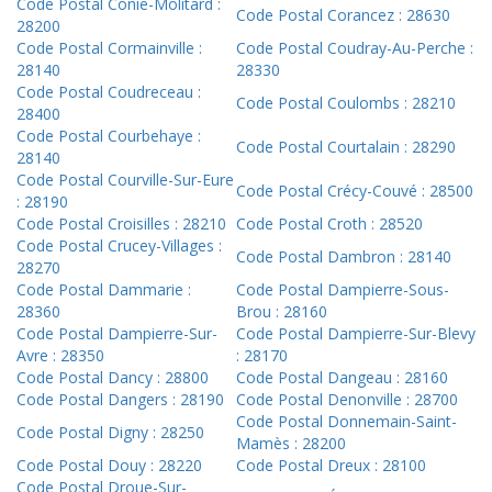
Code Postal Conie-Molitard :
Code Postal Corancez : 28630
28200
Code Postal Cormainville :
Code Postal Coudray-Au-Perche :
28140
28330
Code Postal Coudreceau :
Code Postal Coulombs : 28210
28400
Code Postal Courbehaye :
Code Postal Courtalain : 28290
28140
Code Postal Courville-Sur-Eure
Code Postal Crécy-Couvé : 28500
: 28190
Code Postal Croisilles : 28210
Code Postal Croth : 28520
Code Postal Crucey-Villages :
Code Postal Dambron : 28140
28270
Code Postal Dammarie :
Code Postal Dampierre-Sous-
28360
Brou : 28160
Code Postal Dampierre-Sur-
Code Postal Dampierre-Sur-Blevy
Avre : 28350
: 28170
Code Postal Dancy : 28800
Code Postal Dangeau : 28160
Code Postal Dangers : 28190
Code Postal Denonville : 28700
Code Postal Donnemain-Saint-
Code Postal Digny : 28250
Mamès : 28200
Code Postal Douy : 28220
Code Postal Dreux : 28100
Code Postal Droue-Sur-