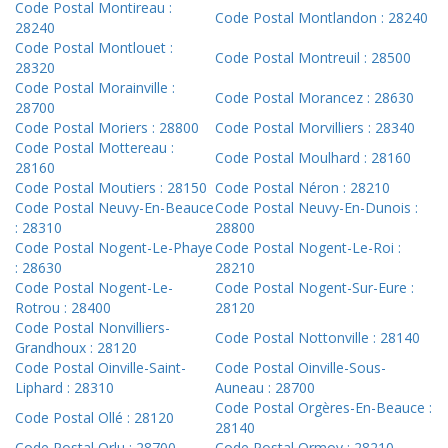
Code Postal Montireau :
Code Postal Montlandon : 28240
28240
Code Postal Montlouet :
Code Postal Montreuil : 28500
28320
Code Postal Morainville :
Code Postal Morancez : 28630
28700
Code Postal Moriers : 28800
Code Postal Morvilliers : 28340
Code Postal Mottereau :
Code Postal Moulhard : 28160
28160
Code Postal Moutiers : 28150
Code Postal Néron : 28210
Code Postal Neuvy-En-Beauce
Code Postal Neuvy-En-Dunois :
: 28310
28800
Code Postal Nogent-Le-Phaye
Code Postal Nogent-Le-Roi :
: 28630
28210
Code Postal Nogent-Le-
Code Postal Nogent-Sur-Eure :
Rotrou : 28400
28120
Code Postal Nonvilliers-
Code Postal Nottonville : 28140
Grandhoux : 28120
Code Postal Oinville-Saint-
Code Postal Oinville-Sous-
Liphard : 28310
Auneau : 28700
Code Postal Orgères-En-Beauce :
Code Postal Ollé : 28120
28140
Code Postal Orlu : 28700
Code Postal Ormoy : 28210