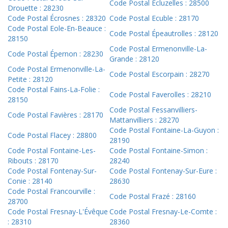
Code Postal Écluzelles : 28500
Drouette : 28230
Code Postal Écrosnes : 28320
Code Postal Ecuble : 28170
Code Postal Eole-En-Beauce :
Code Postal Épeautrolles : 28120
28150
Code Postal Ermenonville-La-
Code Postal Épernon : 28230
Grande : 28120
Code Postal Ermenonville-La-
Code Postal Escorpain : 28270
Petite : 28120
Code Postal Fains-La-Folie :
Code Postal Faverolles : 28210
28150
Code Postal Fessanvilliers-
Code Postal Favières : 28170
Mattanvilliers : 28270
Code Postal Fontaine-La-Guyon :
Code Postal Flacey : 28800
28190
Code Postal Fontaine-Les-
Code Postal Fontaine-Simon :
Ribouts : 28170
28240
Code Postal Fontenay-Sur-
Code Postal Fontenay-Sur-Eure :
Conie : 28140
28630
Code Postal Francourville :
Code Postal Frazé : 28160
28700
Code Postal Fresnay-L'Évêque
Code Postal Fresnay-Le-Comte :
: 28310
28360