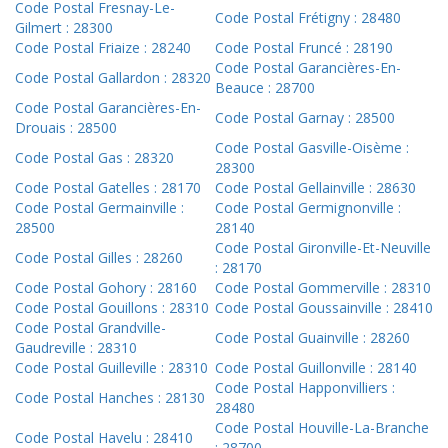
Code Postal Fresnay-Le-
Code Postal Frétigny : 28480
Gilmert : 28300
Code Postal Friaize : 28240
Code Postal Fruncé : 28190
Code Postal Garancières-En-
Code Postal Gallardon : 28320
Beauce : 28700
Code Postal Garancières-En-
Code Postal Garnay : 28500
Drouais : 28500
Code Postal Gasville-Oisème :
Code Postal Gas : 28320
28300
Code Postal Gatelles : 28170
Code Postal Gellainville : 28630
Code Postal Germainville :
Code Postal Germignonville :
28500
28140
Code Postal Gironville-Et-Neuville
Code Postal Gilles : 28260
: 28170
Code Postal Gohory : 28160
Code Postal Gommerville : 28310
Code Postal Gouillons : 28310
Code Postal Goussainville : 28410
Code Postal Grandville-
Code Postal Guainville : 28260
Gaudreville : 28310
Code Postal Guilleville : 28310
Code Postal Guillonville : 28140
Code Postal Happonvilliers :
Code Postal Hanches : 28130
28480
Code Postal Houville-La-Branche
Code Postal Havelu : 28410
: 28700