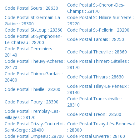
Code Postal St-Cheron-Des-
Code Postal Sours : 28630
Champs : 28170
Code Postal St-Germain-La-
Code Postal St-Hilaire-Sur-Yerre :
Gatine : 28300
28220
Code Postal St-Loup : 28360
Code Postal St-Pellerin : 28290
Code Postal St-Symphorien-
Code Postal Tardais : 28250
Le-Chateau : 28700
Code Postal Terminiers :
Code Postal Theuville : 28360
28140
Code Postal Theuvy-Acheres :
Code Postal Thimert-Gâtelles :
28170
28170
Code Postal Thiron-Gardais :
Code Postal Thivars : 28630
28480
Code Postal Tillay-Le-Péneux :
Code Postal Thiville : 28200
28140
Code Postal Trancrainville :
Code Postal Toury : 28390
28310
Code Postal Tremblay-Les-
Code Postal Tréon : 28500
Villages : 28170
Code Postal Trizay-Coutretot-
Code Postal Trizay-Lès-Bonneval
Saint-Serge : 28400
: 28800
Code Postal Umpeau : 28700
Code Postal Unverre : 28160