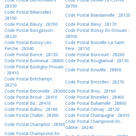
28330
28700
Code Postal Billancelles :
Code Postal Blandainville : 28120
28190
Code Postal Bleury : 28700
Code Postal Blevy : 28170
Code Postal Boisgasson :
Code Postal Boissy-En-Drouais :
28220
28500
Code Postal Boissy-Lès-
Code Postal Boisville-La-Saint-
Perche : 28340
Père : 28150
Code Postal Boncé : 28150
Code Postal Boncourt : 28260
Code Postal Bonneval : 28800
Code Postal Bouglainval : 28130
Code Postal Boutigny-Prouais
Code Postal Bouville : 28800
: 28410
Code Postal Bréchamps :
Code Postal Brezolles : 28270
28210
Code Postal Briconville : 28300
Code Postal Brou : 28160
Code Postal Broué : 28410
Code Postal Brunelles : 28400
Code Postal Bû : 28410
Code Postal Bullainville : 28800
Code Postal Bullou : 28160
Code Postal Cernay : 28120
Code Postal Challet : 28300
Code Postal Champagne : 28410
Code Postal Champrond-En-
Code Postal Champhol : 28300
Gâtine : 28240
Code Postal Champrond-En-