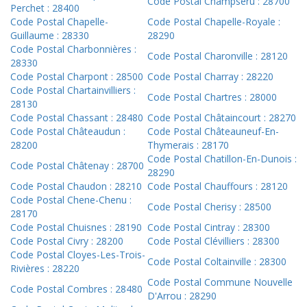
Code Postal Champseru : 28700
Perchet : 28400
Code Postal Chapelle-
Code Postal Chapelle-Royale :
Guillaume : 28330
28290
Code Postal Charbonnières :
Code Postal Charonville : 28120
28330
Code Postal Charpont : 28500
Code Postal Charray : 28220
Code Postal Chartainvilliers :
Code Postal Chartres : 28000
28130
Code Postal Chassant : 28480
Code Postal Châtaincourt : 28270
Code Postal Châteaudun :
Code Postal Châteauneuf-En-
28200
Thymerais : 28170
Code Postal Chatillon-En-Dunois :
Code Postal Châtenay : 28700
28290
Code Postal Chaudon : 28210
Code Postal Chauffours : 28120
Code Postal Chene-Chenu :
Code Postal Cherisy : 28500
28170
Code Postal Chuisnes : 28190
Code Postal Cintray : 28300
Code Postal Civry : 28200
Code Postal Clévilliers : 28300
Code Postal Cloyes-Les-Trois-
Code Postal Coltainville : 28300
Rivières : 28220
Code Postal Commune Nouvelle
Code Postal Combres : 28480
D'Arrou : 28290