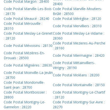
Code Postal Margon : 28400
28400
Code Postal Marville-Les-Bois
Code Postal Marville-Moutiers-
: 28170
Brûlé : 28500
Code Postal Meaucé : 28240
Code Postal Méréglise : 28120
Code Postal Mérouville :
Code Postal Mervilliers : 28310
28310
Code Postal Meslay-Le-Grenet
Code Postal Meslay-Le-Vidame :
: 28120
28360
Code Postal Mezieres-Au-Perche
Code Postal Mévoisins : 28130
: 28160
Code Postal Mézières-En-
Code Postal Miermaigne : 28420
Drouais : 28500
Code Postal Mittainvilliers-
Code Postal Mignières : 28630
Vérigny : 28190
Code Postal Moinville-La-Jeulin
Code Postal Moléans : 28200
: 28700
Code Postal Mondonville-
Code Postal Montainville : 28150
Saint-Jean : 28700
Code Postal Montboissier :
Code Postal Montigny-Le-Chartif
28800
: 28120
Code Postal Montigny-Le-
Code Postal Montigny-Sur-Avre :
Gannelon : 28220
28270